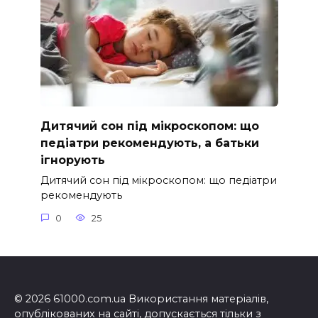
Дитячий сон під мікроскопом: що
педіатри рекомендують, а батьки
ігнорують
Дитячий сон під мікроскопом: що педіатри
рекомендують
0
25
© 2026 61000.com.ua Використання матеріалів,
опублікованих на сайті, допускається тільки з