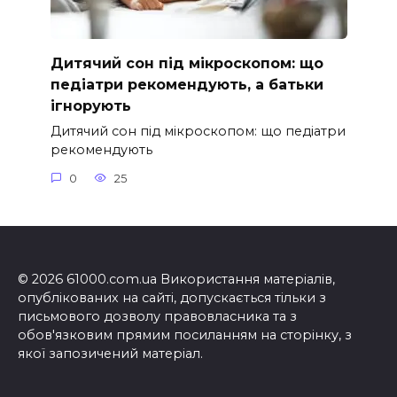
Дитячий сон під мікроскопом: що
педіатри рекомендують, а батьки
ігнорують
Дитячий сон під мікроскопом: що педіатри
рекомендують
0
25
© 2026 61000.com.ua Використання матеріалів,
опублікованих на сайті, допускається тільки з
письмового дозволу правовласника та з
обов'язковим прямим посиланням на сторінку, з
якої запозичений матеріал.