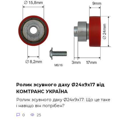
Ролик зсувного даху Ø24x9x17 від
КОМТРАНС УКРАЇНА
Ролик зсувного даху Ø24x9x17: Що це таке
і навіщо він потрібен?
0
25