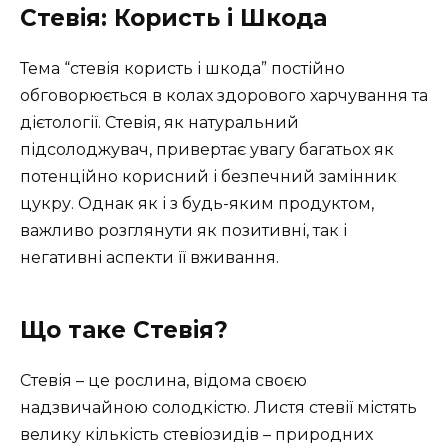
Стевія: Користь і Шкода
Тема “стевія користь і шкода” постійно
обговорюється в колах здорового харчування та
дієтології. Стевія, як натуральний
підсолоджувач, привертає увагу багатьох як
потенційно корисний і безпечний замінник
цукру. Однак як і з будь-яким продуктом,
важливо розглянути як позитивні, так і
негативні аспекти її вживання.
Що таке Стевія?
Стевія – це рослина, відома своєю
надзвичайною солодкістю. Листя стевії містять
велику кількість стевіозидів – природних