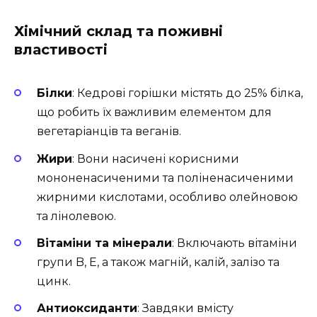
Хімічний склад та поживні
властивості
Білки
: Кедрові горішки містять до 25% білка,
що робить їх важливим елементом для
вегетаріанців та веганів.
Жири
: Вони насичені корисними
мононенасиченими та поліненасиченими
жирними кислотами, особливо олейновою
та лінолевою.
Вітаміни та мінерали
: Включають вітаміни
групи B, E, а також магній, калій, залізо та
цинк.
Антиоксиданти
: Завдяки вмісту