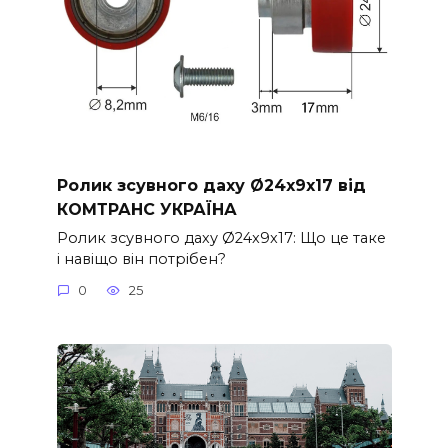
Ролик зсувного даху Ø24x9x17 від
КОМТРАНС УКРАЇНА
Ролик зсувного даху Ø24x9x17: Що це таке
і навіщо він потрібен?
0
25