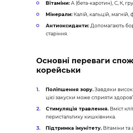
Вітаміни:
А (бета-каротин), С, К, гр
Мінерали:
Калій, кальцій, магній,
Антиоксиданти:
Допомагають боро
старіння.
Основні переваги спо
корейськи
Поліпшення зору.
Завдяки високо
цієї закуски може сприяти здоров’
Стимуляція травлення.
Вміст кл
перистальтику кишківника.
Підтримка імунітету.
Вітаміни та