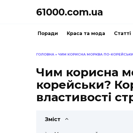
Перейти
61000.com.ua
до
вмісту
Поради
Краса та мода
Статті
ГОЛОВНА
»
ЧИМ КОРИСНА МОРКВА ПО-КОРЕЙСЬКИ?
Чим корисна м
корейськи? Ко
властивості ст
Зміст