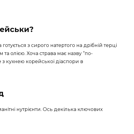
рейськи?
готується з сирого натертого на дрібній терці
та олією. Хоча страва має назву “по-
 з кухнею корейської діаспори в
д
анітні нутрієнти. Ось декілька ключових