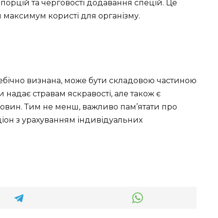
порцій та черговості додавання спецій. Це
й максимум користі для організму.
ебічно визнана, може бути складовою частиною
и надає стравам яскравості, але також є
овин. Тим не менш, важливо пам’ятати про
ціон з урахуванням індивідуальних