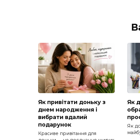
В
Як привітати доньку з
Як 
днем народження і
обр
вибрати вдалий
про
подарунок
Як д
майб
Красиве привітання для