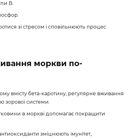
упи В.
 фосфор.
тися зі стресом і сповільнюють процес
живання моркви по-
му вмісту бета-каротину, регулярне вживання
ю зорової системи.
ітковини в моркві допомагає покращити
 антиоксиданти зміцнюють імунітет,