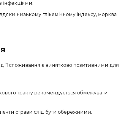
з інфекціями.
вдяки низькому глікемічному індексу, морква
ня
від її споживання є винятково позитивними для
кового тракту рекомендується обмежувати
дієнти страви слід бути обережними.