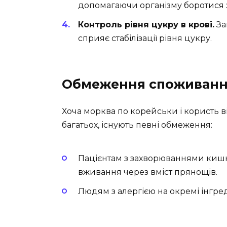
допомагаючи організму боротися 
Контроль рівня цукру в крові.
За
сприяє стабілізації рівня цукру.
Обмеження споживан
Хоча морква по корейськи і користь 
багатьох, існують певні обмеження:
Пацієнтам з захворюваннями киш
вживання через вміст прянощів.
Людям з алергією на окремі інгре