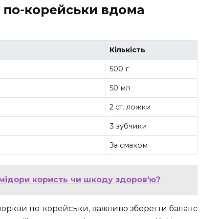
у по-корейськи вдома
Кількість
500 г
50 мл
2 ст. ложки
3 зубчики
За смаком
омідори користь чи шкоду здоров'ю?
моркви по-корейськи, важливо зберегти баланс