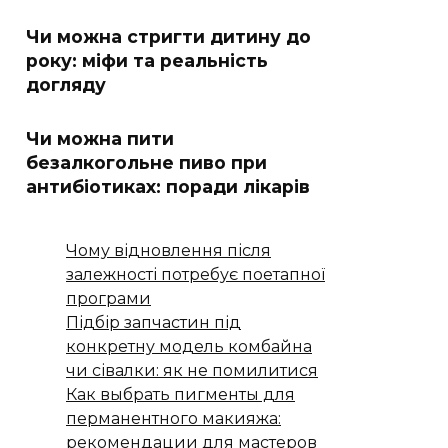
Чи можна стригти дитину до
року: міфи та реальність
догляду
Чи можна пити
безалкогольне пиво при
антибіотиках: поради лікарів
Чому відновлення після
залежності потребує поетапної
програми
Підбір запчастин під
конкретну модель комбайна
чи сівалки: як не помилитися
Как выбрать пигменты для
перманентного макияжа:
рекомендации для мастеров