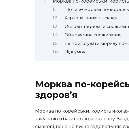
Морква по-корейськи: користь
Що таке морква по-корейсь
Харчова цінність і склад
Основні переваги спожива
Обмеження споживання
Як приготувати моркву по-
Підсумок
Морква по-корейсь
здоров’я
Морква по корейськи, користь якої вж
закускою в багатьох країнах світу. За
смакові, вона не лише задовольняє га