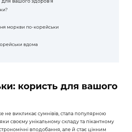
 для вашого здоров’я
ки?
ння моркви по-корейськи
корейськи вдома
ки: користь для вашого
е не викликає сумнівів, стала популярною
вдяки своєму унікальному складу та пікантному
строномічні вподобання, але й стає цінним