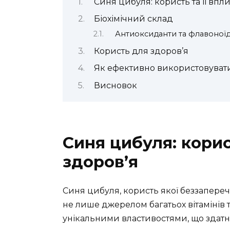
Синя цибуля: користь та її впл
Біохімічний склад
Антиоксиданти та флавоної
Користь для здоров’я
Як ефективно використовувати
Висновок
Синя цибуля: корис
здоров’я
Синя цибуля, користь якої беззапере
не лише джерелом багатьох вітамінів т
унікальними властивостями, що здатні