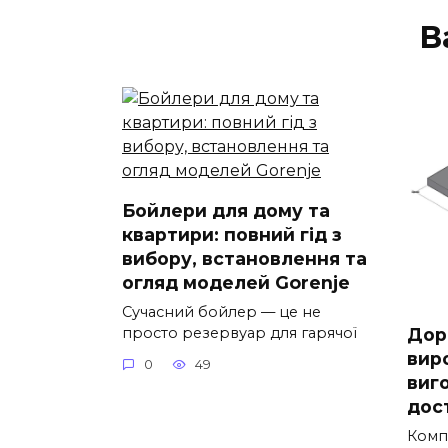
В
Бойлери для дому та
квартири: повний гід з
вибору, встановлення та
огляд моделей Gorenje
Сучасний бойлер — це не
Дор
просто резервуар для гарячої
вир
0
49
виг
дос
Комп