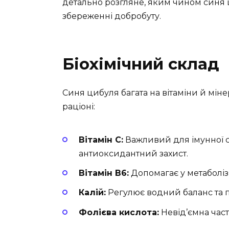
детально розгляне, яким чином синя
збереженні добробуту.
Біохімічний склад
Синя цибуля багата на вітаміни й мін
раціоні:
Вітамін C:
Важливий для імунної с
антиоксидантний захист.
Вітамін B6:
Допомагає у метаболізм
Калій:
Регулює водний баланс та 
Фолієва кислота:
Невід’ємна част