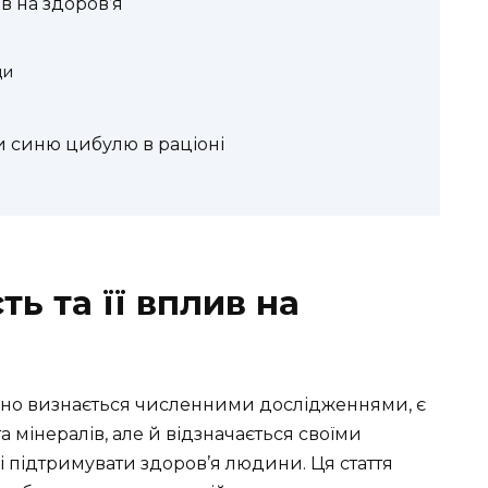
ив на здоров’я
ди
 синю цибулю в раціоні
ть та її вплив на
чно визнається численними дослідженнями, є
а мінералів, але й відзначається своїми
 підтримувати здоров’я людини. Ця стаття