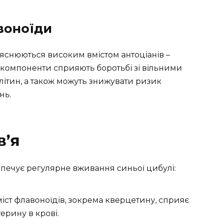
воноїди
ояснюються високим вмістом антоціанів –
 компоненти сприяють боротьбі зі вільними
літин, а також можуть знижувати ризик
нь.
в’я
зпечує регулярне вживання синьої цибулі:
іст флавоноїдів, зокрема кверцетину, сприяє
ерину в крові.