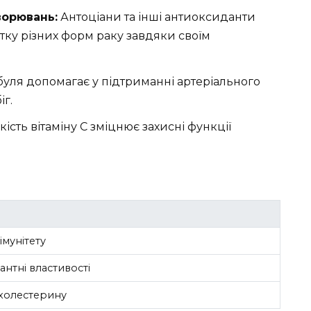
ворювань:
Антоціани та інші антиоксиданти
ку різних форм раку завдяки своїм
уля допомагає у підтриманні артеріального
іг.
ість вітаміну C зміцнює захисні функції
імунітету
нтні властивості
холестерину