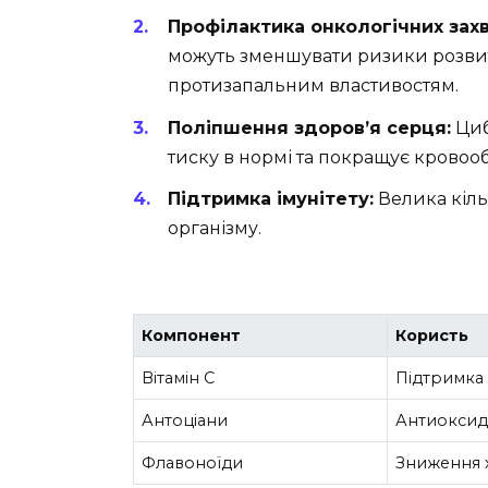
Профілактика онкологічних зах
можуть зменшувати ризики розвит
протизапальним властивостям.
Поліпшення здоров’я серця:
Циб
тиску в нормі та покращує кровооб
Підтримка імунітету:
Велика кільк
організму.
Компонент
Користь
Вітамін C
Підтримка 
Антоціани
Антиоксида
Флавоноїди
Зниження 