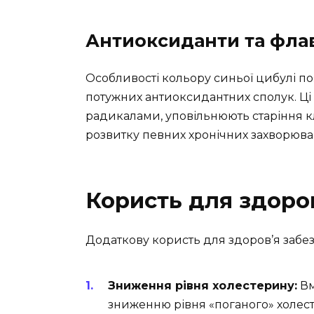
Антиоксиданти та фла
Особливості кольору синьої цибулі п
потужних антиоксидантних сполук. Ці
радикалами, уповільнюють старіння к
розвитку певних хронічних захворюва
Користь для здоро
Додаткову користь для здоров’я забе
Зниження рівня холестерину:
Вм
зниженню рівня «поганого» холест