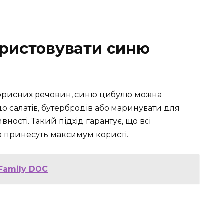
ристовувати синю
корисних речовин, синю цибулю можна
до салатів, бутербродів або маринувати для
ості. Такий підхід гарантує, що всі
та принесуть максимум користі.
 Family DOC