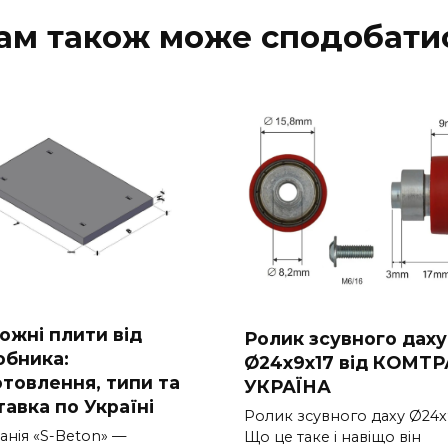
ам також може сподобати
ожні плити від
Ролик зсувного даху
обника:
Ø24x9x17 від КОМТ
отовлення, типи та
УКРАЇНА
тавка по Україні
Ролик зсувного даху Ø24x
анія «S-Beton» —
Що це таке і навіщо він