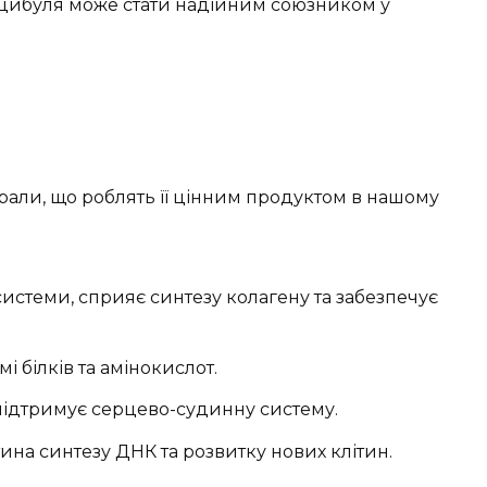
 цибуля може стати надійним союзником у
ерали, що роблять її цінним продуктом в нашому
истеми, сприяє синтезу колагену та забезпечує
і білків та амінокислот.
підтримує серцево-судинну систему.
ина синтезу ДНК та розвитку нових клітин.