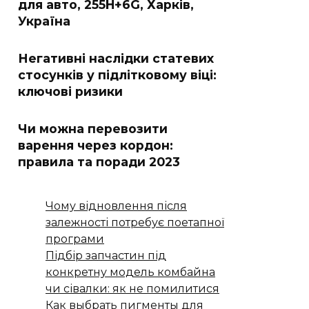
для авто, 255H+6G, Харків,
Україна
Негативні наслідки статевих
стосунків у підлітковому віці:
ключові ризики
Чи можна перевозити
варення через кордон:
правила та поради 2023
Чому відновлення після
залежності потребує поетапної
програми
Підбір запчастин під
конкретну модель комбайна
чи сівалки: як не помилитися
Как выбрать пигменты для