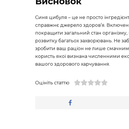
Висновок
Синя цибуля – це не просто інгредієн
справжнє джерело здоров’я. Включенн
покращити загальний стан організму, 
розвитку багатьох захворювань. Не забу
зробити ваш раціон не лише смачним,
користь якої визнана численними ек
вашого здорового харчування.
Оцініть статтю