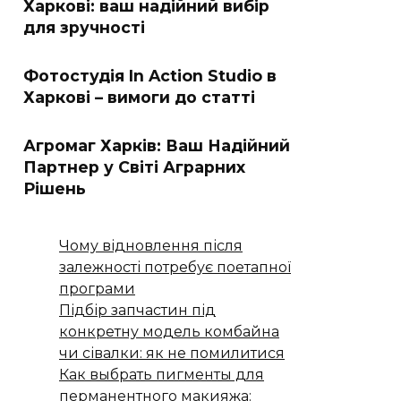
Харкові: ваш надійний вибір
для зручності
Фотостудія In Action Studio в
Харкові – вимоги до статті
Агромаг Харків: Ваш Надійний
Партнер у Світі Аграрних
Рішень
Чому відновлення після
залежності потребує поетапної
програми
Підбір запчастин під
конкретну модель комбайна
чи сівалки: як не помилитися
Как выбрать пигменты для
перманентного макияжа: