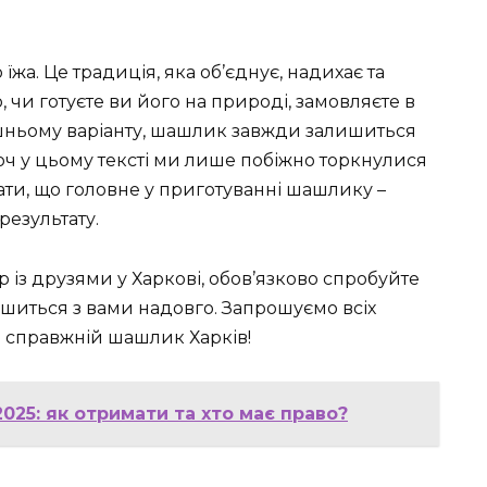
їжа. Це традиція, яка об’єднує, надихає та
, чи готуєте ви його на природі, замовляєте в
ашньому варіанту, шашлик завжди залишиться
хоч у цьому тексті ми лише побіжно торкнулися
тати, що головне у приготуванні шашлику –
результату.
 із друзями у Харкові, обов’язково спробуйте
шиться з вами надовго. Запрошуємо всіх
ти справжній шашлик Харків!
025: як отримати та хто має право?