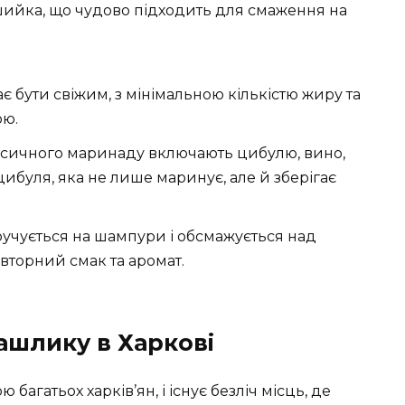
ийка, що чудово підходить для смаження на
бути свіжим, з мінімальною кількістю жиру та
ою.
асичного маринаду включають цибулю, вино,
 цибуля, яка не лише маринує, але й зберігає
учується на шампури і обсмажується над
вторний смак та аромат.
ашлику в Харкові
агатьох харків’ян, і існує безліч місць, де