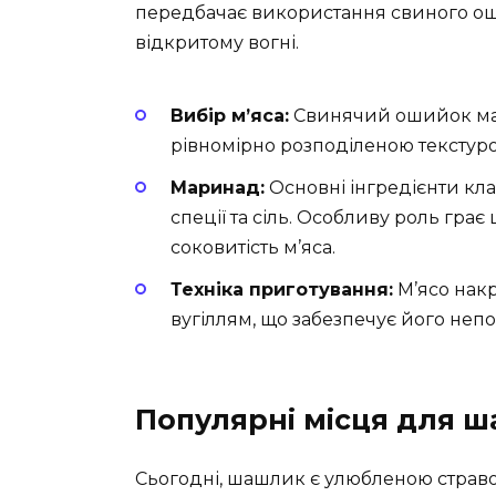
передбачає використання свиного ош
відкритому вогні.
Вибір м’яса:
Свинячий ошийок має 
рівномірно розподіленою текстур
Маринад:
Основні інгредієнти кл
спеції та сіль. Особливу роль грає
соковитість м’яса.
Техніка приготування:
М’ясо накр
вугіллям, що забезпечує його непо
Популярні місця для ш
Сьогодні, шашлик є улюбленою стравою б