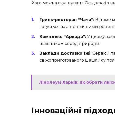
його можна скуштувати. Ось деякі з ни
Гриль-ресторан “Чача”:
Відоме м
готується за автентичними рецепт
Комплекс “Аркада”:
У цьому зак
шашликом серед природи.
Заклади доставки їжі:
Сервіси, т
свіжоприготованого шашлику пря
Лінолеум Харків: як обрати які
Інноваційні підход