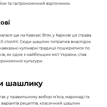
ебом та гастрономічний відпочинок.
ові
лася ще на Кавказі. Втім, у Харкові ця страва
XX столітті. Сюди шашлик потрапив внаслідок
 кавказькі кулінарні традиції поширилися по
ів, як одне з найбільших міст України, став
рономічної культури.
ти шашлику
гає у правильному виборі м’яса, маринаді та
іч варіантів рецептів, класичний шашлик