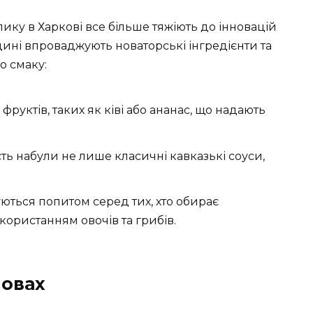
ику в Харкові все більше тяжіють до інновацій
дині впроваджують новаторські інгредієнти та
 смаку:
руктів, таких як ківі або ананас, що надають
ь набули не лише класичні кавказькі соуси,
ються попитом серед тих, хто обирає
икористанням овочів та грибів.
овах