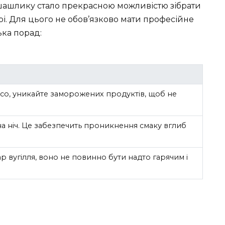
 шашлику стало прекрасною можливістю зібрати
і. Для цього не обов’язково мати професійне
ька порад:
ясо, уникайте заморожених продуктів, щоб не
на ніч. Це забезпечить проникнення смаку вглиб
 вугілля, воно не повинно бути надто гарячим і