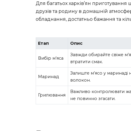
Для багатьох харків’ян приготування
друзів та родину в домашній атмосфер
обладнання, достатньо бажання та кіл
Етап
Опис
Завжди обирайте свіже м’
Вибір м’яса
втратити смак.
Залиште м’ясо у маринаді 
Маринад
волокон.
Важливо контролювати жар
Грилювання
не повинно згасати.