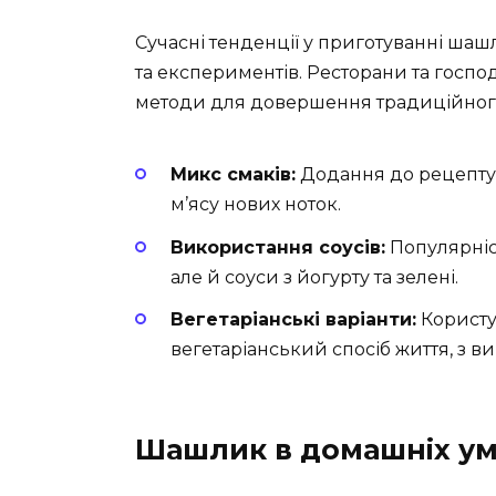
Сучасні тенденції у приготуванні шашл
та експериментів. Ресторани та госпо
методи для довершення традиційного
Микс смаків:
Додання до рецепту ф
м’ясу нових ноток.
Використання соусів:
Популярніст
але й соуси з йогурту та зелені.
Вегетаріанські варіанти:
Користу
вегетаріанський спосіб життя, з в
Шашлик в домашніх ум