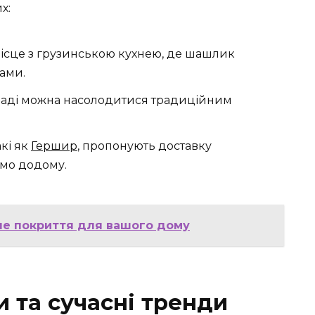
х:
ісце з грузинською кухнею, де шашлик
ами.
ладі можна насолодитися традиційним
акі як
Гершир
, пропонують доставку
мо додому.
сне покриття для вашого дому
и та сучасні тренди