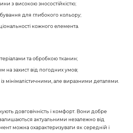
ини з високою зносостійкістю;
рбування для глибокого кольору;
ціональності кожного елемента.
еріалами та обробкою тканин;
ом на захист від погодних умов;
із мінімалістичними, але виразними деталями.
ують довговічність і комфорт. Вони добре
і залишаються актуальними незалежно від
ент можна охарактеризувати як середній і