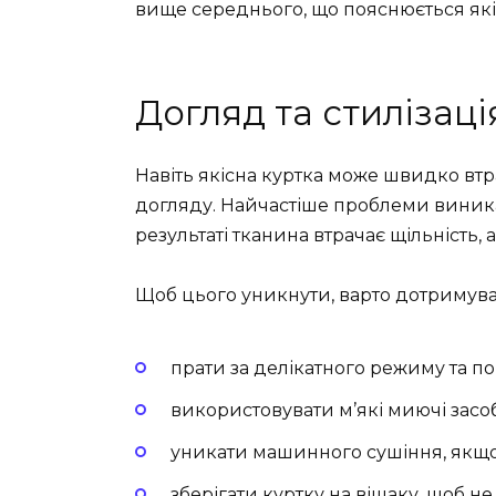
вище середнього, що пояснюється якіс
Догляд та стилізац
Навіть якісна куртка може швидко втр
догляду. Найчастіше проблеми виника
результаті тканина втрачає щільність,
Щоб цього уникнути, варто дотримув
прати за делікатного режиму та по
використовувати м’які миючі засо
уникати машинного сушіння, якщ
зберігати куртку на вішаку, щоб н