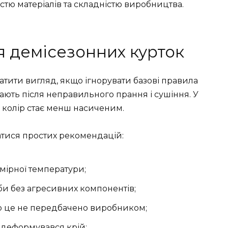
тю матеріалів та складністю виробництва.
ія демісезонних курток
атити вигляд, якщо ігнорувати базові правила
ють після неправильного прання і сушіння. У
 а колір стає менш насиченим.
атися простих рекомендацій:
мірної температури;
би без агресивних компонентів;
о це не передбачено виробником;
е деформувався крій;