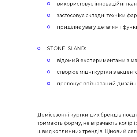
використовує інноваційні ткан
застосовує складні техніки фа
приділяє увагу деталям і функ
STONE ISLAND:
відомий експериментами з мат
створює міцні куртки з акцент
пропонує впізнаваний дизайн 
Демісезонні куртки цих брендів поєдн
тримають форму, не втрачають колір 
швидкоплинних трендів. Ціновий сегм