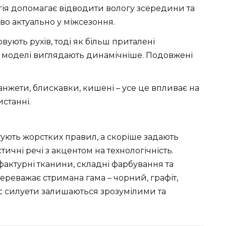
гія допомагає відводити вологу зсередини та
во актуально у міжсезоння.
овують рухів, тоді як більш приталені
і моделі виглядають динамічніше. Подовжені
анжети, блискавки, кишені – усе це впливає на
станні.
тують жорстких правил, а скоріше задають
ичні речі з акцентом на технологічність.
ктурні тканини, складні фарбування та
ереважає стримана гама – чорний, графіт,
ас силуети залишаються зрозумілими та