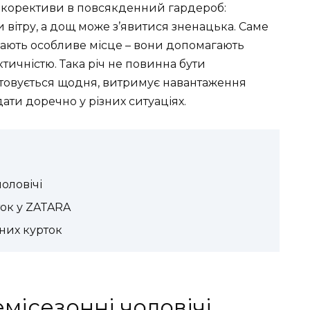
ї корективи в повсякденний гардероб:
и вітру, а дощ може з’явитися зненацька. Саме
ають особливе місце – вони допомагають
тичністю. Така річ не повинна бути
товується щодня, витримує навантаження
ати доречно у різних ситуаціях.
оловічі
ок у ZATARA
нних курток
місезонні чоловічі