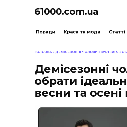
Перейти
61000.com.ua
до
вмісту
Поради
Краса та мода
Статті
ГОЛОВНА
»
ДЕМІСЕЗОННІ ЧОЛОВІЧІ КУРТКИ: ЯК О
Демісезонні чо
обрати ідеаль
весни та осені