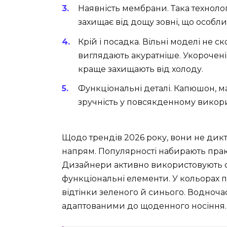
Наявність мембрани. Така техноло
захищає від дощу зовні, що особли
Крій і посадка. Вільні моделі не ск
виглядають акуратніше. Укорочен
краще захищають від холоду.
Функціональні деталі. Капюшон, м
зручність у повсякденному викори
Щодо трендів 2026 року, вони не дик
напрям. Популярності набирають практ
Дизайнери активно використовують фа
функціональні елементи. У кольорах п
відтінки зеленого й синього. Водноч
адаптованими до щоденного носіння.