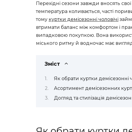
Перехідні сезони завжди вносять сво
температура коливається, часті порив
тому
куртки демісезонні чоловічі
займ
втримати баланс між комфортом і прак
випадковою покупкою. Вона викорис
міського ритму й водночас має вигляд
Зміст
Як обрати куртки демісезонні ч
Асортимент демісезонних курт
Догляд та стилізація демісезо
Як обрати куртки де