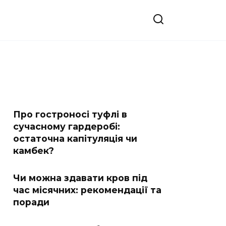
Про гостроносі туфлі в
сучасному гардеробі:
остаточна капітуляція чи
камбек?
Чи можна здавати кров під
час місячних: рекомендації та
поради