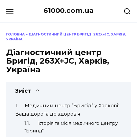
Перейти
61000.com.ua
до
вмісту
ГОЛОВНА
»
ДІАГНОСТИЧНИЙ ЦЕНТР БРИГІД, 263X+JC, ХАРКІВ,
УКРАЇНА
Діагностичний центр
Бригід, 263X+JC, Харків,
Україна
Зміст
Медичний центр “Бригід” у Харкові:
Ваша дорога до здоров’я
Історія та місія медичного центру
“Бригід”