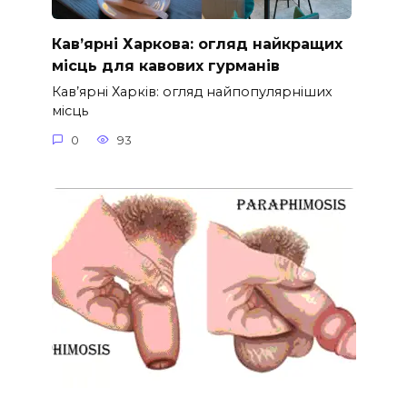
Кав’ярні Харкова: огляд найкращих
місць для кавових гурманів
Кав’ярні Харків: огляд найпопулярніших
місць
0
93