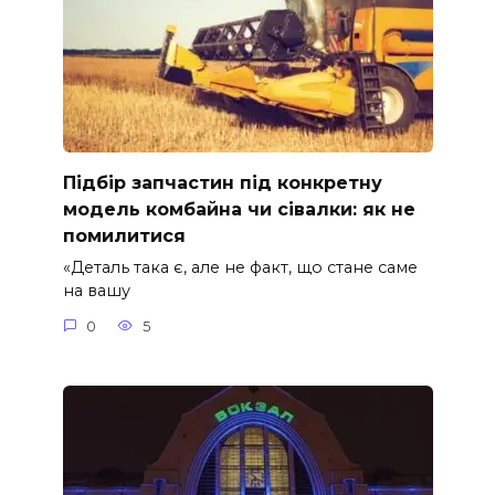
Підбір запчастин під конкретну
модель комбайна чи сівалки: як не
помилитися
«Деталь така є, але не факт, що стане саме
на вашу
0
5