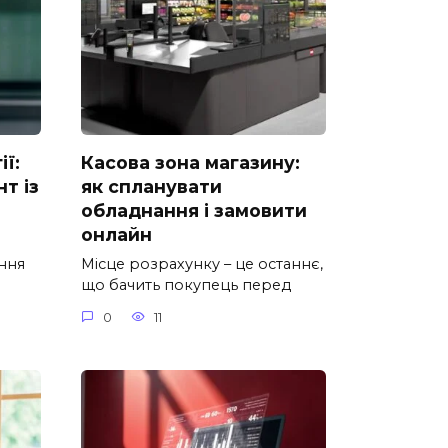
ії:
Касова зона магазину:
т із
як спланувати
обладнання і замовити
онлайн
ання
Місце розрахунку – це останнє,
що бачить покупець перед
0
11