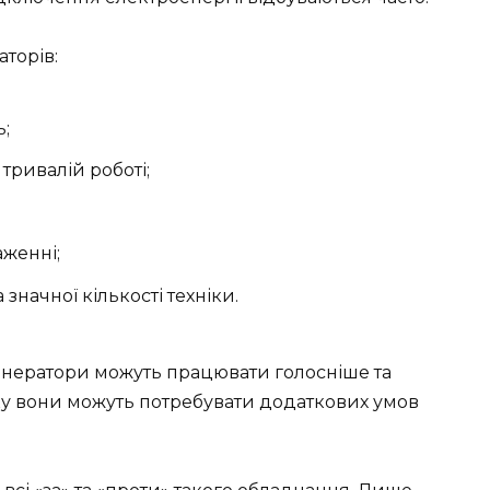
торів:
ь;
тривалій роботі;
аженні;
значної кількості техніки.
генератори можуть працювати голосніше та
оку вони можуть потребувати додаткових умов