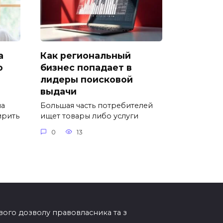
а
Как региональный
ю
бизнес попадает в
лидеры поисковой
выдачи
ла
Большая часть потребителей
ирить
ищет товары либо услуги
0
13
ового дозволу правовласника та з