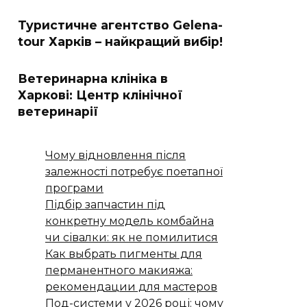
Туристичне агентство Gelena-
tour Харків – найкращий вибір!
Ветеринарна клініка в
Харкові: Центр клінічної
ветеринарії
Чому відновлення після
залежності потребує поетапної
програми
Підбір запчастин під
конкретну модель комбайна
чи сівалки: як не помилитися
Как выбрать пигменты для
перманентного макияжа:
рекомендации для мастеров
Под-системи у 2026 році: чому