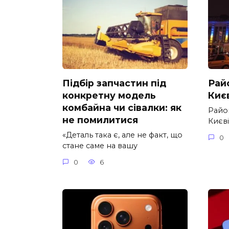
Підбір запчастин під
Рай
конкретну модель
Києв
комбайна чи сівалки: як
Райо
не помилитися
Києві
«Деталь така є, але не факт, що
0
стане саме на вашу
0
6