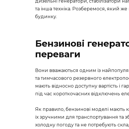
дизельні генератори, стабілізатори на
та інша техніка. Розберемося, який ж
будинку.
Бензинові генерато
переваги
Вони вважаються одним із найпопуляр
та тимчасового резервного електропост
мають відносно доступну вартість і г
під час короткочасних відключень еле
Як правило, бензинові моделі мають к
їх зручними для транспортування та з
холодну погоду та не потребують скла