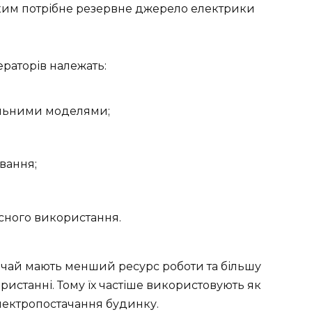
яким потрібне резервне джерело електрики
раторів належать:
ельними моделями;
вання;
сного використання.
ичай мають менший ресурс роботи та більшу
истанні. Тому їх частіше використовують як
лектропостачання будинку.