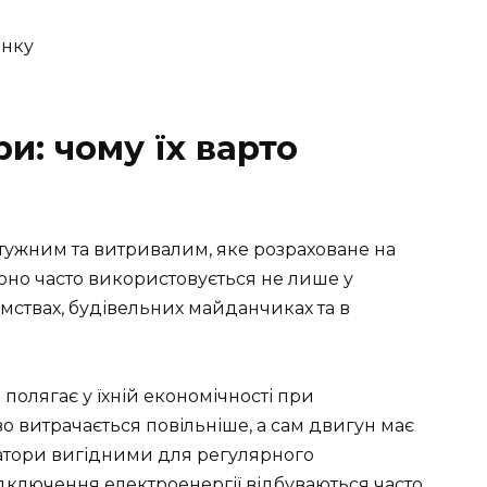
и: чому їх варто
тужним та витривалим, яке розраховане на
Воно часто використовується не лише у
мствах, будівельних майданчиках та в
олягає у їхній економічності при
о витрачається повільніше, а сам двигун має
ратори вигідними для регулярного
дключення електроенергії відбуваються часто.