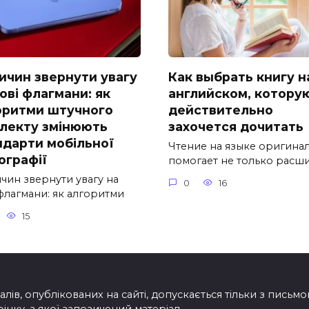
ричин звернути увагу
Как выбрать книгу н
ові флагмани: як
английском, котору
оритми штучного
действительно
електу змінюють
захочется дочитать
ндарти мобільної
Чтение на языке оригина
ографії
помогает не только расш
чин звернути увагу на
0
16
флагмани: як алгоритми
15
лів, опублікованих на сайті, допускається тільки з письм