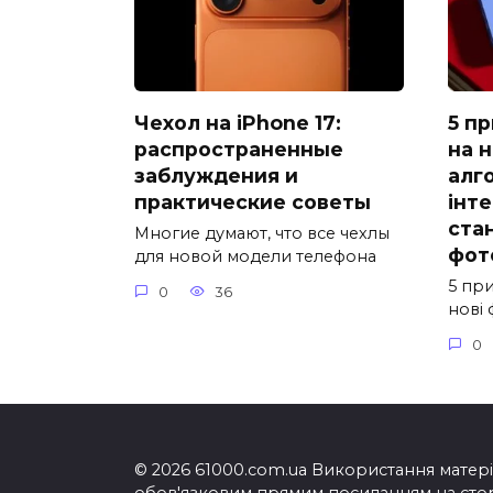
Чехол на iPhone 17:
5 п
распространенные
на н
заблуждения и
алг
практические советы
інт
ста
Многие думают, что все чехлы
фот
для новой модели телефона
5 при
0
36
нові 
0
© 2026 61000.com.ua Використання матеріа