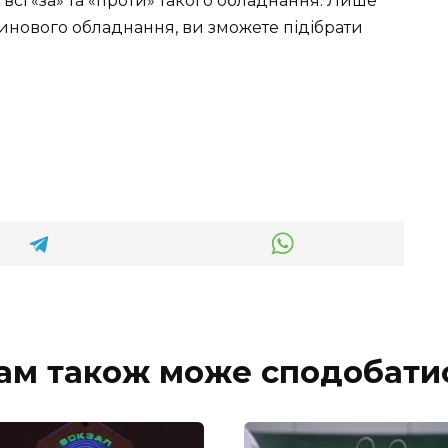
всі «за» та «проти» такого обладнання. Лише
нового обладнання, ви зможете підібрати
ам також може сподобати