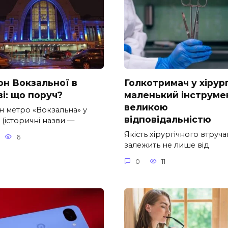
он Вокзальної в
Голкотримач у хірург
і: що поруч?
маленький інструмен
великою
н метро «Вокзальна» у
відповідальністю
 (історичні назви —
Якість хірургічного втруч
6
залежить не лише від
0
11