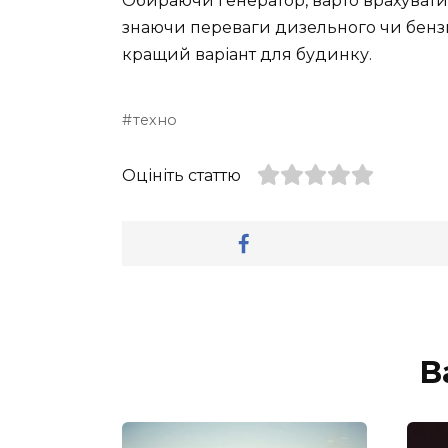
Обираючи генератор, варто врахувати 
знаючи переваги дизельного чи бензи
кращий варіант для будинку.
техно
Оцініть статтю
В