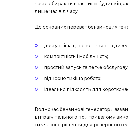
часто обирають власники будинків, 
лише час від часу.
До основних переваг бензинових гене
доступніша ціна порівняно з диз
компактність і мобільність;
простий запуск та легке обслугову
відносно тихіша робота;
ідеально підходять для короткоча
Водночас бензинові генератори зазв
витрату пального при тривалому викор
тимчасове рішення для резервного е