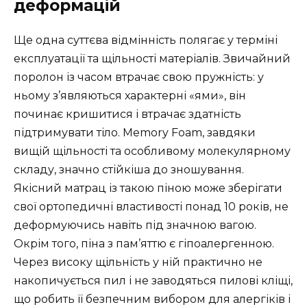
деформацій
Ще одна суттєва відмінність полягає у терміні
експлуатації та щільності матеріалів. Звичайний
поролон із часом втрачає свою пружність: у
ньому з’являються характерні «ями», він
починає кришитися і втрачає здатність
підтримувати тіло. Memory Foam, завдяки
вищій щільності та особливому молекулярному
складу, значно стійкіша до зношування.
Якісний матрац із такою піною може зберігати
свої ортопедичні властивості понад 10 років, не
деформуючись навіть під значною вагою.
Окрім того, піна з пам’яттю є гіпоалергенною.
Через високу щільність у ній практично не
накопичується пил і не заводяться пилові кліщі,
що робить її безпечним вибором для алергіків і