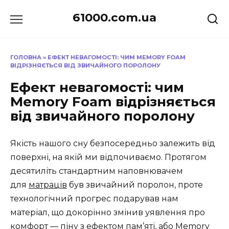
Перейти
61000.com.ua
до
вмісту
ГОЛОВНА
»
ЕФЕКТ НЕВАГОМОСТІ: ЧИМ MEMORY FOAM
ВІДРІЗНЯЄТЬСЯ ВІД ЗВИЧАЙНОГО ПОРОЛОНУ
Ефект невагомості: чим
Memory Foam відрізняється
від звичайного поролону
Якість нашого сну безпосередньо залежить від
поверхні, на якій ми відпочиваємо. Протягом
десятиліть стандартним наповнювачем
для
матраців
був звичайний поролон, проте
технологічний прогрес подарував нам
матеріал, що докорінно змінив уявлення про
комфорт — піну з ефектом пам’яті, або Memory