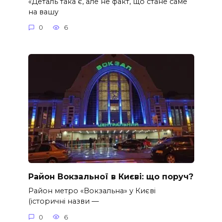
«Деталь така є, але не факт, що стане саме
на вашу
0
6
Район Вокзальної в Києві: що поруч?
Район метро «Вокзальна» у Києві
(історичні назви —
0
6