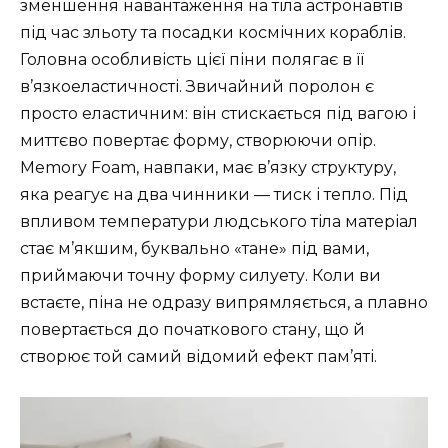
зменшення навантаження на тіла астронавтів
під час зльоту та посадки космічних кораблів.
Головна особливість цієї піни полягає в її
в’язкоеластичності. Звичайний поролон є
просто еластичним: він стискається під вагою і
миттєво повертає форму, створюючи опір.
Memory Foam, навпаки, має в’язку структуру,
яка реагує на два чинники — тиск і тепло. Під
впливом температури людського тіла матеріал
стає м’якшим, буквально «тане» під вами,
приймаючи точну форму силуету. Коли ви
встаєте, піна не одразу випрямляється, а плавно
повертається до початкового стану, що й
створює той самий відомий ефект пам’яті.