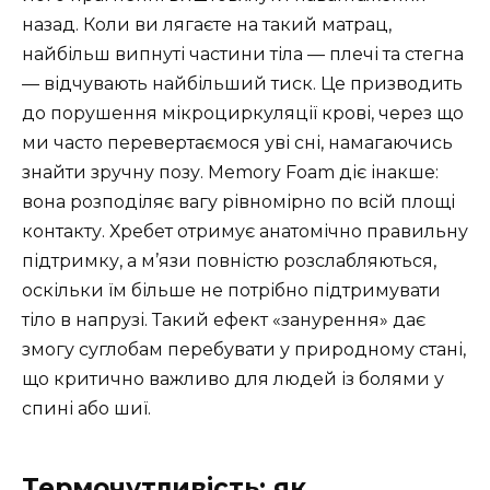
назад. Коли ви лягаєте на такий матрац,
найбільш випнуті частини тіла — плечі та стегна
— відчувають найбільший тиск. Це призводить
до порушення мікроциркуляції крові, через що
ми часто перевертаємося уві сні, намагаючись
знайти зручну позу. Memory Foam діє інакше:
вона розподіляє вагу рівномірно по всій площі
контакту. Хребет отримує анатомічно правильну
підтримку, а м’язи повністю розслабляються,
оскільки їм більше не потрібно підтримувати
тіло в напрузі. Такий ефект «занурення» дає
змогу суглобам перебувати у природному стані,
що критично важливо для людей із болями у
спині або шиї.
Термочутливість: як