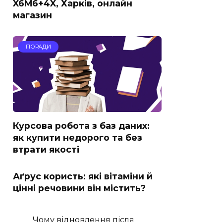
X6M6+4X, Харків, онлайн
магазин
ПОРАДИ
Курсова робота з баз даних:
як купити недорого та без
втрати якості
Аґрус користь: які вітаміни й
цінні речовини він містить?
Чому відновлення після