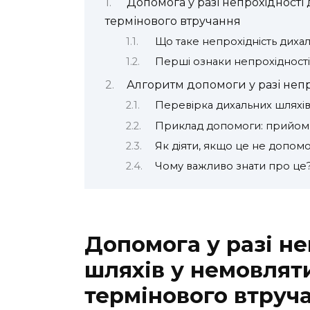
Допомога у разі непрохідності
термінового втручання
Що таке непрохідність диха
Перші ознаки непрохідності
Алгоритм допомоги у разі непр
Перевірка дихальних шляхі
Приклад допомоги: прийом 
Як діяти, якщо це не допом
Чому важливо знати про це
Допомога у разі н
шляхів у немовлят
термінового втруч