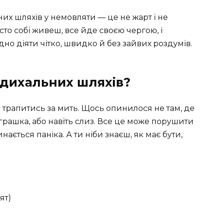
них шляхів у немовляти — це не жарт і не
сто собі живеш, все йде своєю чергою, і
о діяти чітко, швидко й без зайвих роздумів.
 дихальних шляхів?
 трапитись за мить. Щось опинилося не там, де
іграшка, або навіть слиз. Все це може порушити
ається паніка. А ти ніби знаєш, як має бути,
ят)