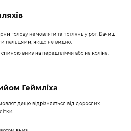
шляхів
ни голову немовляти та поглянь у рот. Бачиш
ти пальцями, якщо не видно.
спиною вниз на передпліччя або на коліна,
ийом Геймліха
овлят дещо відрізняється від дорослих.
літки.
вотом вниз.