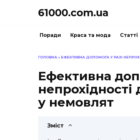
Перейти
61000.com.ua
до
вмісту
Поради
Краса та мода
Статті
ГОЛОВНА
»
ЕФЕКТИВНА ДОПОМОГА У РАЗІ НЕПРОХ
Ефективна допо
непрохідності
у немовлят
Зміст