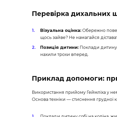
Перевірка дихальних 
Візуальна оцінка:
Обережно повер
щось зайве? Не намагайся дістава
Позиція дитини:
Поклади дитину 
нахили трохи вперед.
Приклад допомоги: пр
Використання прийому Геймліха у нем
Основа техніки — стиснення грудної к
Поклади дитину собі на коліна, жи