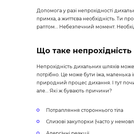
Допомога у разі непрохідності дихаль
примха, а життєва необхідність. Ти про
раптом… Небезпечний момент. Необхідн
Що таке непрохідність
Непрохідність дихальних шляхів може
потрібно. Це може бути їжа, маленька 
природний процес дихання. І тут почин
але… Які ж бувають причини?
Потрапляння стороннього тіла
Слизові закупорки (часто у немовл
Алергічні реакції