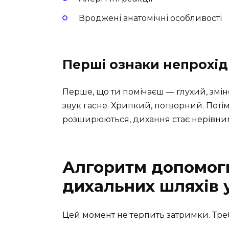
Вроджені анатомічні особливості
Перші ознаки непрохід
Перше, що ти помічаєш — глухий, змін
звук гасне. Хрипкий, потворний. Поті
розширюються, дихання стає нерівни
Алгоритм допомоги
дихальних шляхів 
Цей момент не терпить затримки. Треб