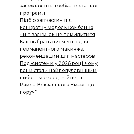
залежності потребує поетапної
програми
Підбір запчастин під
конкретну модель комбайна
чи сівалки: як не помилитися
Как выбрать пигменты для
перманентного макияжа:
рекомендации для мастеров
Под-системи у 2026 році: чому
вони стали найпопулярнішим
вибором серед вейперів
Район Вокзальної в Києві: що
поруч?