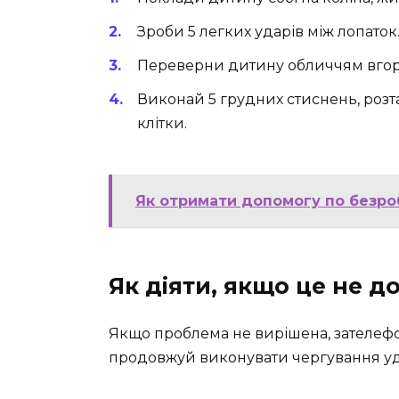
Зроби 5 легких ударів між лопаток
Переверни дитину обличчям вгору
Виконай 5 грудних стиснень, роз
клітки.
Як отримати допомогу по безроб
Як діяти, якщо це не 
Якщо проблема не вирішена, зателеф
продовжуй виконувати чергування уда