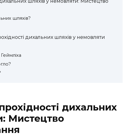
 дихальних шляхів у немовляти: Мистецтво
льних шляхів?
охідності дихальних шляхів у немовляти
в
Геймліха
огло?
?
епрохідності дихальних
и: Мистецтво
ання