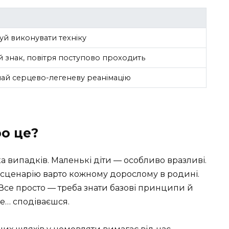
й виконувати техніку
й знак, повітря поступово проходить
ай серцево-легеневу реанімацію
о це?
 випадків. Маленькі діти — особливо вразливі.
о сценарію варто кожному дорослому в родині.
Все просто — треба знати базові принципи й
де… сподіваєшся.