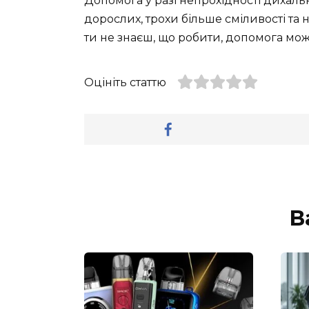
Допомога у разі непрохідності дихаль
дорослих, трохи більше сміливості та 
ти не знаєш, що робити, допомога мож
Оцініть статтю
В