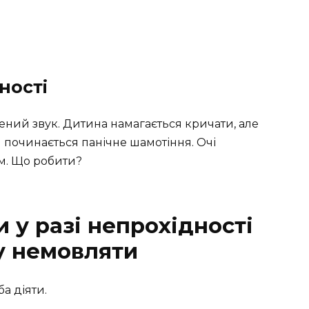
ності
ений звук. Дитина намагається кричати, але
м починається панічне шамотіння. Очі
м. Що робити?
 у разі непрохідності
у немовляти
а діяти.