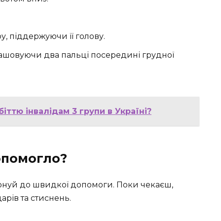
.
, піддержуючи її голову.
ташовуючи два пальці посередині грудної
іттю інвалідам 3 групи в Україні?
допомогло?
онуй до швидкої допомоги. Поки чекаєш,
рів та стиснень.