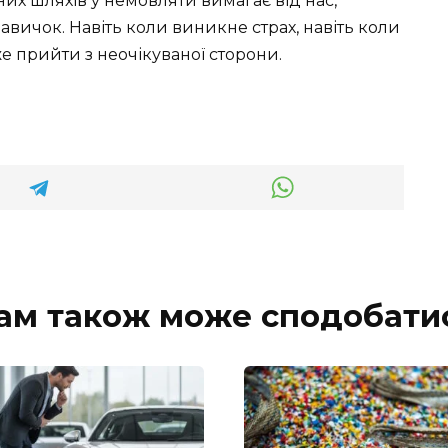
них шляхів у немовляти вимагає від нас,
навичок. Навіть коли виникне страх, навіть коли
е прийти з неочікуваної сторони.
ам також може сподобати