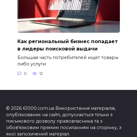
Как региональный бизнес попадает
в лидеры поисковой выдачи
Большая часть потребителей ищет товары
либо услуги
0
12
© 2026 61000.com.ua Використання матеріалів,
опублікованих на сайті, допускається тільки з
письмового дозволу правовласника та з
обов'язковим прямим посиланням на сторінку, з
якої запозичений матеріал.