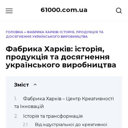
Перейти
61000.com.ua
до
вмісту
ГОЛОВНА
»
ФАБРИКА ХАРКІВ: ІСТОРІЯ, ПРОДУКЦІЯ ТА
ДОСЯГНЕННЯ УКРАЇНСЬКОГО ВИРОБНИЦТВА
Фабрика Харків: історія,
продукція та досягнення
українського виробництва
Зміст
Фабрика Харків – Центр Креативності
та Інновацій
Історія та трансформація
Від індустріальної до креативної