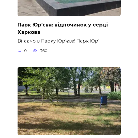
Парк Юр’єва: відпочинок у серці
Харкова
Вітаємо в Парку Юр’єва! Парк Юр’
0
360