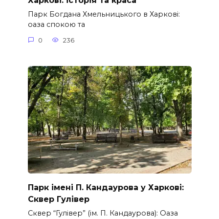
Харкові: історія та краса
Парк Богдана Хмельницького в Харкові:
оаза спокою та
0
236
Парк імені П. Кандаурова у Харкові:
Сквер Гулівер
Сквер “Гулівер” (ім. П. Кандаурова): Оаза