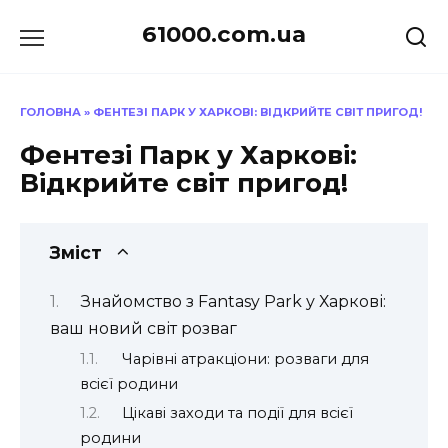
Перейти
61000.com.ua
до
вмісту
ГОЛОВНА
»
ФЕНТЕЗІ ПАРК У ХАРКОВІ: ВІДКРИЙТЕ СВІТ ПРИГОД!
Фентезі Парк у Харкові:
Відкрийте світ пригод!
Зміст
Знайомство з Fantasy Park у Харкові:
ваш новий світ розваг
Чарівні атракціони: розваги для
всієї родини
Цікаві заходи та події для всієї
родини