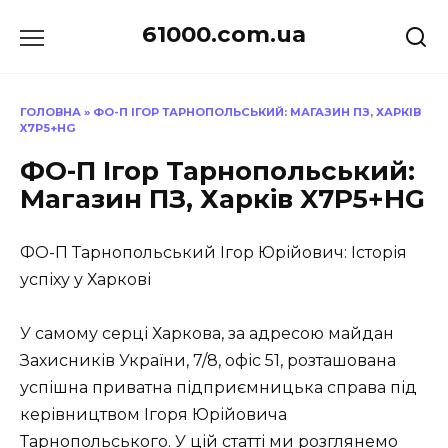
Перейти
61000.com.ua
до
вмісту
ГОЛОВНА
»
ФО-П ІГОР ТАРНОПОЛЬСЬКИЙ: МАГАЗИН ПЗ, ХАРКІВ
X7P5+HG
ФО-П Ігор Тарнопольський:
Магазин ПЗ, Харків X7P5+HG
ФО-П Тарнопольський Ігор Юрійович: Історія
успіху у Харкові
У самому серці Харкова, за адресою майдан
Захисників України, 7/8, офіс 51, розташована
успішна приватна підприємницька справа під
керівництвом Ігоря Юрійовича
Тарнопольського. У цій статті ми розглянемо