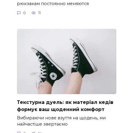
рюкзакам постоянно меняются
0
11
Текстурна дуель: як матеріал кедів
формує ваш щоденний комфорт
Вибираючи нове взуття на щодень, ми
найчастіше звертаємо