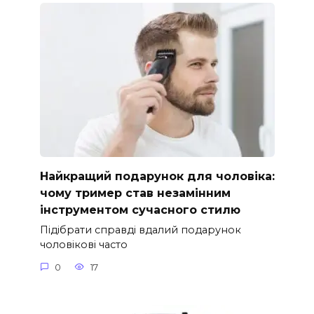
Найкращий подарунок для чоловіка:
чому тример став незамінним
інструментом сучасного стилю
Підібрати справді вдалий подарунок
чоловікові часто
0
17