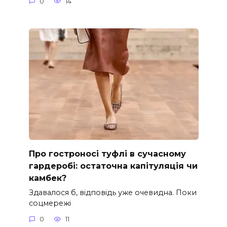
0
14
Про гостроносі туфлі в сучасному
гардеробі: остаточна капітуляція чи
камбек?
Здавалося б, відповідь уже очевидна. Поки
соцмережі
0
11