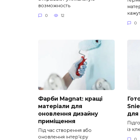
возможность
мате
кажу
0
12
0
Фарби Magnat: кращі
Гот
матеріали для
Snie
оновлення дизайну
для
приміщення
Підго
із кл
Під час створення або
оновлення інтер’єру
0