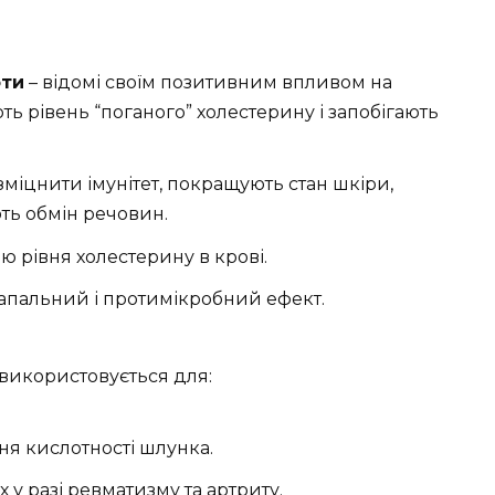
оти
– відомі своїм позитивним впливом на
ь рівень “поганого” холестерину і запобігають
міцнити імунітет, покращують стан шкіри,
ують обмін речовин.
 рівня холестерину в крові.
апальний і протимікробний ефект.
використовується для:
я кислотності шлунка.
 у разі ревматизму та артриту.