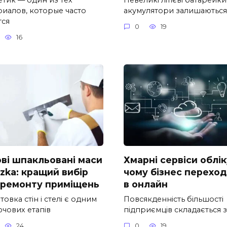
риалов, которые часто
акумулятори залишаються
тся
0
19
16
ові шпакльовані маси
Хмарні сервіси облік
zka: кращий вибір
чому бізнес перехо
 ремонту приміщень
в онлайн
товка стін і стелі є одним
Повсякденність більшості
ючових етапів
підприємців складається з
24
0
19