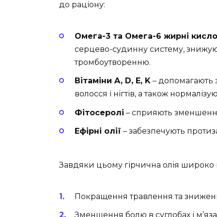
до раціону:
Омега-3 та Омега-6 жирні кисл
серцево-судинну систему, знижуют
тромбоутворенню.
Вітаміни A, D, E, K
– допомагають з
волосся і нігтів, а також нормаліз
Фітосеролі
– сприяють зменшенню
Ефірні олії
– забезпечують протиз
Завдяки цьому гірчична олія широко 
Покращення травлення та зниженн
Зменшення болю в суглобах і м’язах