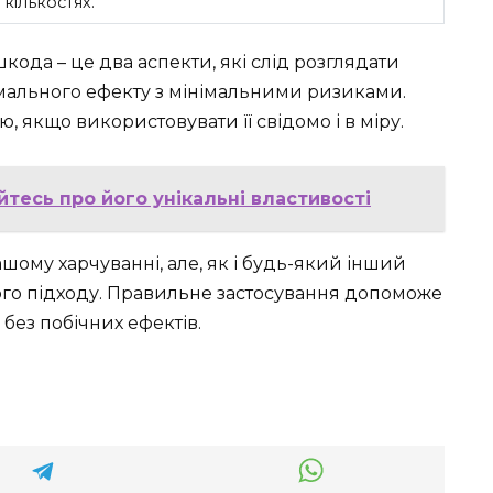
кількостях.
шкода – це два аспекти, які слід розглядати
ального ефекту з мінімальними ризиками.
 якщо використовувати її свідомо і в міру.
йтесь про його унікальні властивості
шому харчуванні, але, як і будь-який інший
ого підходу. Правильне застосування допоможе
без побічних ефектів.