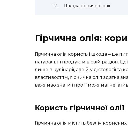
Шкода гірчичної олії
Гірчична олія: кор
Гірчична олія користь і шкода – це пит
натуральні продукти в свій раціон. Ц
лише в кулінарії, але й у дієтології та
властивостям, гірчична олія здатна з
важливо знати і про її можливі негати
Користь гірчичної олії
Гірчична олія містить безліч корисних