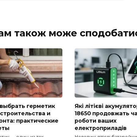
ам також може сподобати
 выбрать герметик
Які літієві акумулят
 строительства и
18650 продовжать ч
онта: практические
роботи ваших
еты
електроприладів
етик — один из тех
Невеликі літієві батарейки