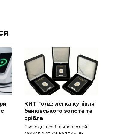
ся
ори
КИТ Голд: легка купівля
ас
банківського золота та
срібла
Сьогодні все більше людей
замислюються над тим, як
-