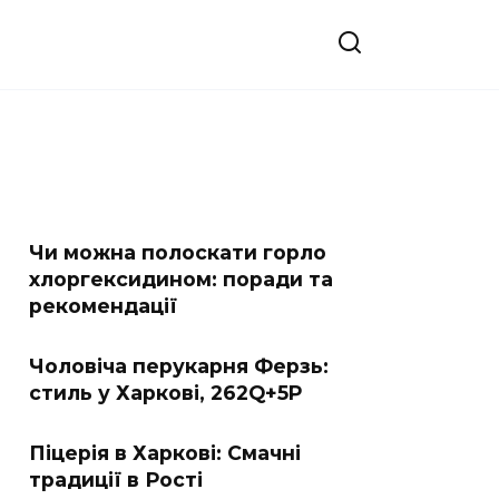
Чи можна полоскати горло
хлоргексидином: поради та
рекомендації
Чоловіча перукарня Ферзь:
стиль у Харкові, 262Q+5P
Піцерія в Харкові: Смачні
традиції в Рості