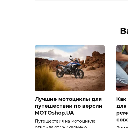
В
Лучшие мотоциклы для
Как
путешествий по версии
для
MOTOshop.UA
рем
сов
Путешествия на мотоцикле
открывают уникальную
Герм