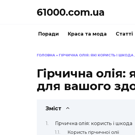
Перейти
61000.com.ua
до
вмісту
Поради
Краса та мода
Статті
ГОЛОВНА
»
ГІРЧИЧНА ОЛІЯ: ЯКІ КОРИСТЬ І ШКОД
Гірчична олія: 
для вашого зд
Зміст
Гірчична олія: користь і шкода
Користь гірчичної олії