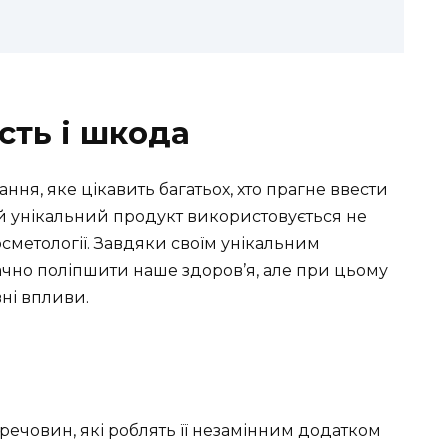
исть і шкода
ання, яке цікавить багатьох, хто прагне ввести
ей унікальний продукт використовується не
 косметології. Завдяки своїм унікальним
начно поліпшити наше здоров’я, але при цьому
вні впливи.
 речовин, які роблять її незамінним додатком