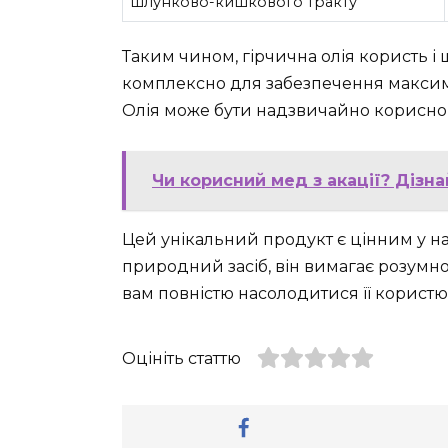
шлунково-кишкового тракту
Таким чином, гірчична олія користь і 
комплексно для забезпечення максим
Олія може бути надзвичайно корисною,
Чи корисний мед з акації? Дізна
Цей унікальний продукт є цінним у на
природний засіб, він вимагає розумн
вам повністю насолодитися її користю 
Оцініть статтю