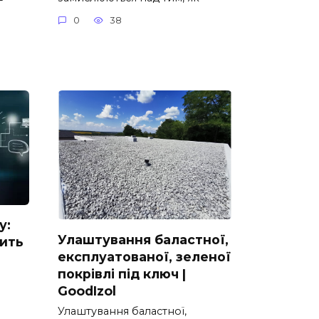
0
38
у:
Улаштування баластної,
дить
експлуатованої, зеленої
покрівлі під ключ |
GoodIzol
Улаштування баластної,