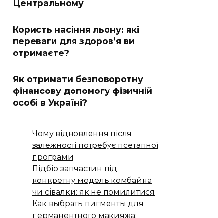
Центральному
Користь насіння льону: які
переваги для здоров’я ви
отримаєте?
Як отримати безповоротну
фінансову допомогу фізичній
особі в Україні?
Чому відновлення після
залежності потребує поетапної
програми
Підбір запчастин під
конкретну модель комбайна
чи сівалки: як не помилитися
Как выбрать пигменты для
перманентного макияжа: