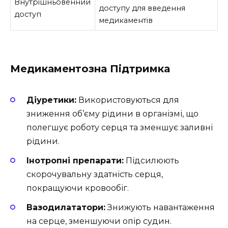
Внутрішньовенний
доступу для введення
доступ
медикаментів
Медикаментозна Підтримка
Діуретики:
Використовуються для
зниження об’єму рідини в організмі, що
полегшує роботу серця та зменшує заливні
рідини.
Інотропні препарати:
Підсилюють
скорочувальну здатність серця,
покращуючи кровообіг.
Вазодилататори:
Знижують навантаження
на серце, зменшуючи опір судин.