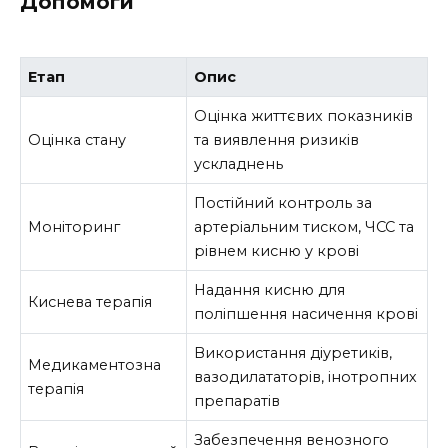
Допомоги
Етап
Опис
Оцінка життєвих показників
Оцінка стану
та виявлення ризиків
ускладнень
Постійний контроль за
Моніторинг
артеріальним тиском, ЧСС та
рівнем кисню у крові
Надання кисню для
Киснева терапія
поліпшення насичення крові
Використання діуретиків,
Медикаментозна
вазодилататорів, інотропних
терапія
препаратів
Забезпечення венозного