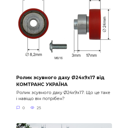
Ролик зсувного даху Ø24x9x17 від
КОМТРАНС УКРАЇНА
Ролик зсувного даху Ø24x9x17: Що це таке
і навіщо він потрібен?
0
25