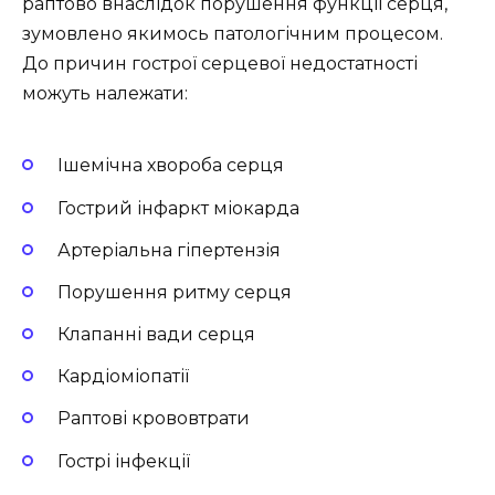
раптово внаслідок порушення функції серця,
зумовлено якимось патологічним процесом.
До причин гострої серцевої недостатності
можуть належати:
Ішемічна хвороба серця
Гострий інфаркт міокарда
Артеріальна гіпертензія
Порушення ритму серця
Клапанні вади серця
Кардіоміопатії
Раптові крововтрати
Гострі інфекції