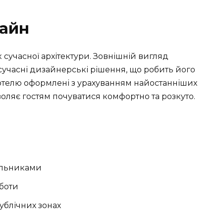
зайн
 сучасної архітектури. Зовнішній вигляд
учасні дизайнерські рішення, що робить його
готелю оформлені з урахуванням найостанніших
воляє гостям почуватися комфортно та розкуто.
ильниками
оботи
ублічних зонах