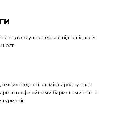
ги
 спектр зручностей, які відповідають
ності.
, в яких подають як міжнародну, так і
 бари з професійними барменами готові
 гурманів.