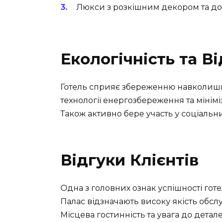
Люкси з розкішним декором та д
Екологічність та В
Готель сприяє збереженню навколишн
технології енергозбереження та міні
Також активно бере участь у соціальн
Відгуки Клієнтів
Одна з головних ознак успішності готел
Палас відзначають високу якість обслу
Місцева гостинність та увага до детал