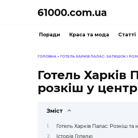
Перейти
61000.com.ua
до
вмісту
Поради
Краса та мода
Статті
ГОЛОВНА
»
ГОТЕЛЬ ХАРКІВ ПАЛАС: ЗАТИШОК І РОЗ
Готель Харків 
розкіш у центр
Зміст
Готель Харків Палас: Розкіш та
Історія Готелю