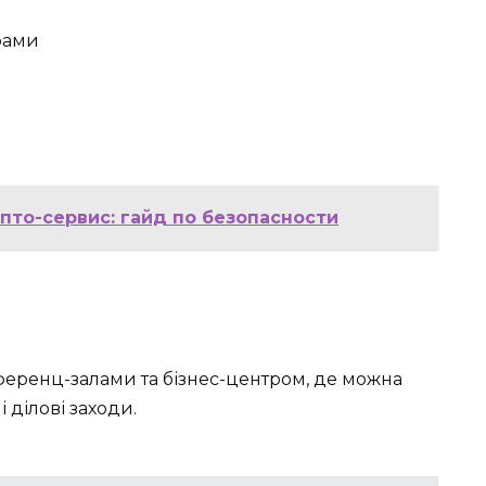
рами
пто-сервис: гайд по безопасности
ренц-залами та бізнес-центром, де можна
і ділові заходи.