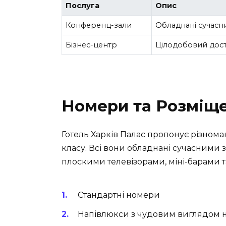
Послуга
Опис
Конференц-зали
Обладнані сучасни
Бізнес-центр
Цілодобовий дост
Номери та Розміщ
Готель Харків Палас пропонує різноман
класу. Всі вони обладнані сучасними
плоскими телевізорами, міні-барами т
Стандартні номери
Напівлюкси з чудовим виглядом н