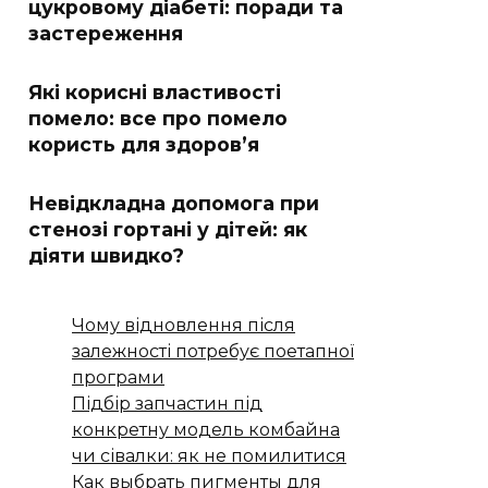
цукровому діабеті: поради та
застереження
Які корисні властивості
помело: все про помело
користь для здоров’я
Невідкладна допомога при
стенозі гортані у дітей: як
діяти швидко?
Чому відновлення після
залежності потребує поетапної
програми
Підбір запчастин під
конкретну модель комбайна
чи сівалки: як не помилитися
Как выбрать пигменты для