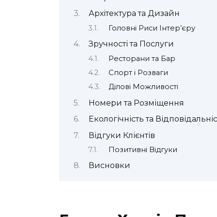
Архітектура та Дизайн
Головні Риси Інтер’єру
Зручності та Послуги
Ресторани та Бар
Спорт і Розваги
Ділові Можливості
Номери та Розміщення
Екологічність та Відповідальні
Відгуки Клієнтів
Позитивні Відгуки
Висновки