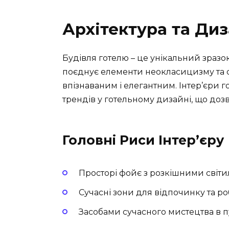
Архітектура та Ди
Будівля готелю – це унікальний зразок
поєднує елементи неокласицизму та с
впізнаваним і елегантним. Інтер’єри 
трендів у готельному дизайні, що доз
Головні Риси Інтер’єру
Просторі фойє з розкішними світ
Сучасні зони для відпочинку та р
Засобами сучасного мистецтва в п