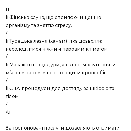
ul
li Фінська сауна, що сприяє очищенню
організму та зняттю стресу.
/li
li Турецька лазня (хамам), яка дозволяє
насолодитися ніжним паровим кліматом.
/li
li Масажні процедури, які допоможуть зняти
м’язову напругу та покращити кровообіг.
/li
li СПА-процедури для догляду за шкірою та
тілом.
/li
/ul
Запропоновані послуги дозволяють отримати