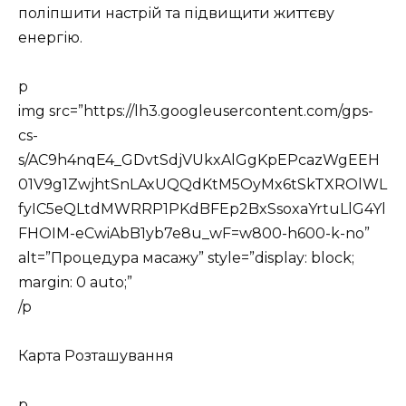
поліпшити настрій та підвищити життєву
енергію.
p
img src=”https://lh3.googleusercontent.com/gps-
cs-
s/AC9h4nqE4_GDvtSdjVUkxAlGgKpEPcazWgEEH
01V9g1ZwjhtSnLAxUQQdKtM5OyMx6tSkTXROlWL
fyIC5eQLtdMWRRP1PKdBFEp2BxSsoxaYrtuLlG4Yl
FHOIM-eCwiAbB1yb7e8u_wF=w800-h600-k-no”
alt=”Процедура масажу” style=”display: block;
margin: 0 auto;”
/p
Карта Розташування
p