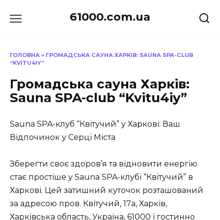
Перейти
61000.com.ua
до
вмісту
ГОЛОВНА
»
ГРОМАДСЬКА САУНА ХАРКІВ: SAUNA SPA-CLUB
“KVITU4IY”
Громадська сауна Харків:
Sauna SPA-club “Kvitu4iy”
Sauna SPA-клуб “Квітучий” у Харкові: Ваш
Відпочинок у Серці Міста
Зберегти своє здоров’я та відновити енергію
стає простіше у Sauna SPA-клубі “Квітучий” в
Харкові. Цей затишний куточок розташований
за адресою пров. Квітучий, 17а, Харків,
Харківська область, Україна, 61000 і гостинно