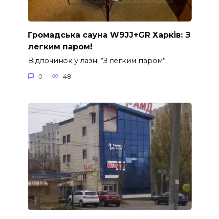
Громадська сауна W9JJ+GR Харків: З
легким паром!
Відпочинок у лазні “З легким паром”
0
48