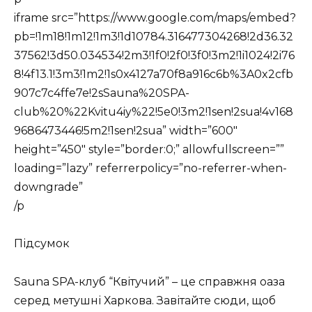
iframe src=”https://www.google.com/maps/embed?
pb=!1m18!1m12!1m3!1d10784.316477304268!2d36.32
37562!3d50.034534!2m3!1f0!2f0!3f0!3m2!1i1024!2i76
8!4f13.1!3m3!1m2!1s0x4127a70f8a916c6b%3A0x2cfb
907c7c4ffe7e!2sSauna%20SPA-
club%20%22Kvitu4iy%22!5e0!3m2!1sen!2sua!4v168
9686473446!5m2!1sen!2sua” width=”600″
height=”450″ style=”border:0;” allowfullscreen=””
loading=”lazy” referrerpolicy=”no-referrer-when-
downgrade”
/p
Підсумок
Sauna SPA-клуб “Квітучий” – це справжня оаза
серед метушні Харкова. Завітайте сюди, щоб