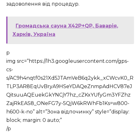
задоволення від процедур.
Громадська сауна X42P+QP, Баварія,
Харків, Україна
p
img src=”https://lh3.googleusercontent.com/gps-
cs-
s/AC9h4nqtf0s21Xd5JTAmVeB6q2ykk_xCWcvK0_R
TLP3AR8EqUvBryA9HSeYDAQeZnmpAdHCV87eJ
QitsuuAQEuekGkYNCjY7hz_cZKxYUfyGm3YFZhz
ZajRkEAS8_ONeFG7y-5QjW6kRWhFb1Ks=w800-
h600-k-no” alt=”Зона відпочинку” style=”display:
block; margin: 0 auto;”
/p