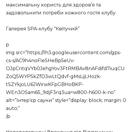
максимальну користь для здоров’я та
задовольнити потреби кожного гостя клубу.
Галерея SPA-клубу “Квітучий”
p
img src=”https://lh3.googleusercontent.com/gps-
cs-s/AC9h4noFIeSHeBp5eUv-
OJpCntqVYb0JehgYov3FtRMBAv8nAFdifd7iuqCU
ZoQ5WYP5kZfD3wLtQdvf-gMsLijLHozk-
tSZYkjoLU6JWirwKFpGBHoBKP-
WEn3OSam65_9djF3rq3ua=w800-h600-k-no”
alt=”Інтер’єр сауни” style=”display: block; margin: 0
auto;”
/p