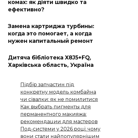
комах: як діяти швидко та
ефективно?
Замена картриджа турбины:
когда это помогает, а когда
нужен капитальный ремонт
Дитяча бібліотека X8J5+FQ,
Харківська область, Україна
Підбір запчастин під
конкретну модель комбайна
чи сівалки: як не помилитися
Как выбрать пигменты для
перманентного макияжа:
рекомендации для мастеров
Под-системи у 2026 році: чому
вони стали найпопулярнішим