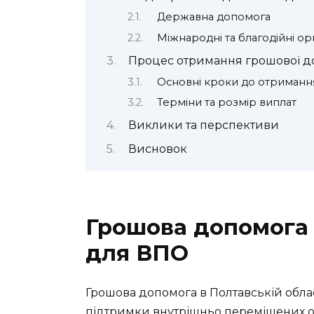
Державна допомога
Міжнародні та благодійні орг
Процес отримання грошової 
Основні кроки до отриман
Терміни та розмір виплат
Виклики та перспективи
Висновок
Грошова допомога 
для ВПО
Грошова допомога в Полтавській обла
підтримки внутрішньо переміщених осі