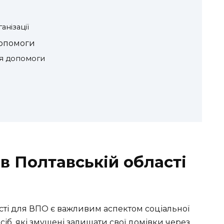
анізації
допомоги
ня допомоги
в Полтавській області
сті для ВПО є важливим аспектом соціальної
б, які змушені залишати свої домівки через