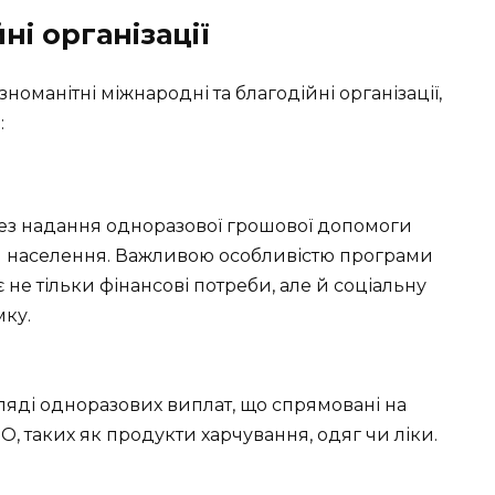
ні організації
зноманітні міжнародні та благодійні організації,
:
ез надання одноразової грошової допомоги
й населення. Важливою особливістю програми
 не тільки фінансові потреби, але й соціальну
мку.
ляді одноразових виплат, що спрямовані на
, таких як продукти харчування, одяг чи ліки.