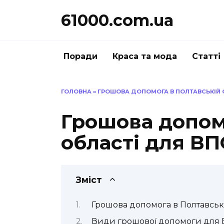
Перейти
61000.com.ua
до
вмісту
Поради
Краса та мода
Статті
ГОЛОВНА
»
ГРОШОВА ДОПОМОГА В ПОЛТАВСЬКІЙ О
Грошова допом
області для ВП
Зміст
Грошова допомога в Полтавськ
Види грошової допомоги для В