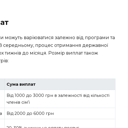
лат
и можуть варіюватися залежно від програми та
. В середньому, процес отримання державної
х тижнів до місяця. Розмір виплат також
рів:
Сума виплат
Від 1000 до 3000 грн в залежності від кількості
членів сім’ї
а
Від 2000 до 6000 грн
20-30% знижки на оплату послуг