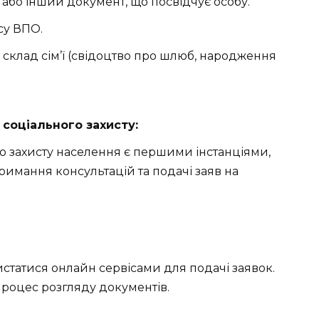
або інший документ, що посвідчує особу.
су ВПО.
склад сім’ї (свідоцтво про шлюб, народження
 соціального захисту:
го захисту населення є першими інстанціями,
тримання консультацій та подачі заяв на
статися онлайн сервісами для подачі заявок.
оцес розгляду документів.