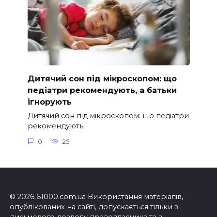
Дитячий сон під мікроскопом: що
педіатри рекомендують, а батьки
ігнорують
Дитячий сон під мікроскопом: що педіатри
рекомендують
0
25
© 2026 61000.com.ua Використання матеріалів,
опублікованих на сайті, допускається тільки з
письмового дозволу правовласника та з