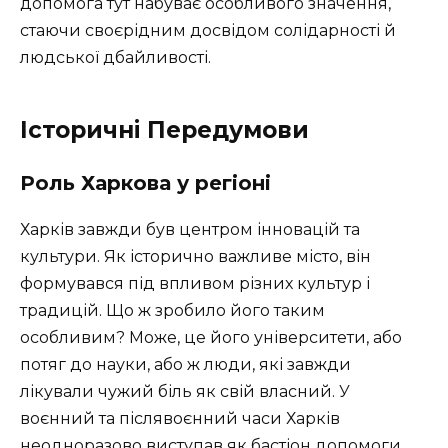
допомога тут набуває особливого значення,
стаючи своєрідним досвідом солідарності й
людської дбайливості.
Історичні Передумови
Роль Харкова у регіоні
Харків завжди був центром інновацій та
культури. Як історично важливе місто, він
формувався під впливом різних культур і
традицій. Що ж зробило його таким
особливим? Може, це його університети, або
потяг до науки, або ж люди, які завжди
лікували чужий біль як свій власний. У
воєнний та післявоєнний часи Харків
неодноразово виступав як бастіон допомоги,