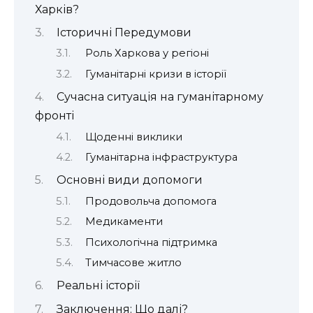
Харків?
Історичні Передумови
Роль Харкова у регіоні
Гуманітарні кризи в історії
Сучасна ситуація на гуманітарному
фронті
Щоденні виклики
Гуманітарна інфраструктура
Основні види допомоги
Продовольча допомога
Медикаменти
Психологічна підтримка
Тимчасове житло
Реальні історії
Заключення: Що далі?