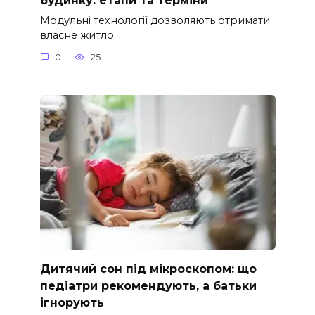
Модульні технології дозволяють отримати
власне житло
0
25
Дитячий сон під мікроскопом: що
педіатри рекомендують, а батьки
ігнорують