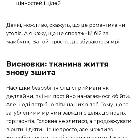
цінностей і цілей
Деякі, можливо, скажуть, що це романтика чи
утопія. А я кажу, що це справжній бій за
майбутнє. За той простір, де збуваються мрії.
Висновки: тканина життя
знову зшита
Наслідки безробіття слід сприймати як
дедлайни, які ми постійно намагаємося обійти.
Але іноді потрібно піти на них в лоб. Тому що за
загубленими мріями завжди є шлях до нових
горизонтів. Головне не злитися, а продовжувати
вірити. І діяти. Це непросто, але можливо.
Безробіття вчить нас бути сильнішими. І життя