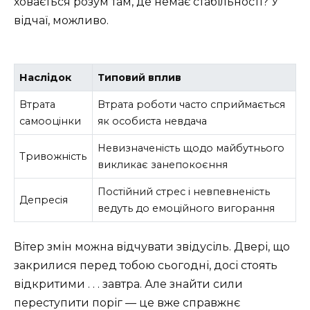
ховається розум там, де немає стабільності? У
відчаї, можливо.
Наслідок
Типовий вплив
Втрата
Втрата роботи часто сприймається
самооцінки
як особиста невдача
Невизначеність щодо майбутнього
Тривожність
викликає занепокоєння
Постійний стрес і невпевненість
Депресія
ведуть до емоційного вигорання
Вітер змін можна відчувати звідусіль. Двері, що
закрилися перед тобою сьогодні, досі стоять
відкритими . . . завтра. Але знайти сили
переступити поріг — це вже справжнє