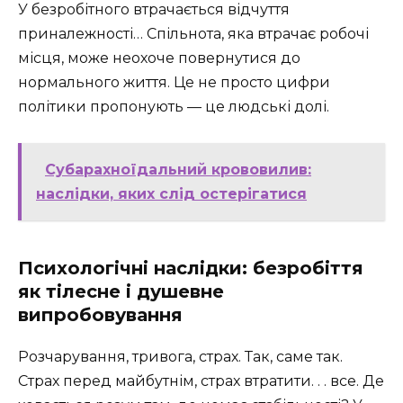
У безробітного втрачається відчуття
приналежності… Спільнота, яка втрачає робочі
місця, може неохоче повернутися до
нормального життя. Це не просто цифри
політики пропонують — це людські долі.
Субарахноїдальний крововилив:
наслідки, яких слід остерігатися
Психологічні наслідки: безробіття
як тілесне і душевне
випробовування
Розчарування, тривога, страх. Так, саме так.
Страх перед майбутнім, страх втратити. . . все. Де