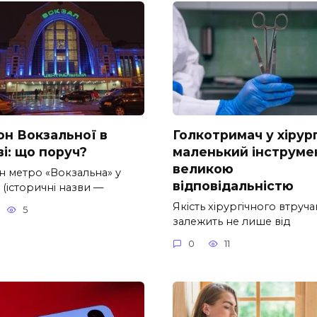
он Вокзальної в
Голкотримач у хірург
і: що поруч?
маленький інструмен
великою
н метро «Вокзальна» у
відповідальністю
 (історичні назви —
Якість хірургічного втруч
5
залежить не лише від
0
11