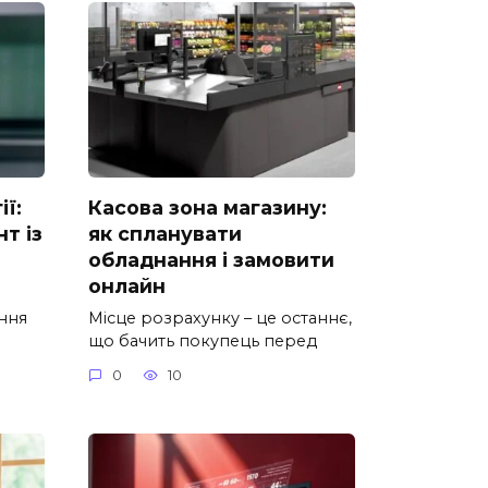
ії:
Касова зона магазину:
т із
як спланувати
обладнання і замовити
онлайн
ання
Місце розрахунку – це останнє,
що бачить покупець перед
0
10