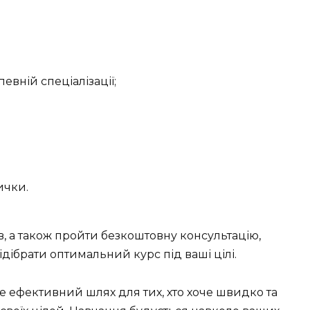
вній спеціалізації;
ички.
в, а також пройти безкоштовну консультацію,
дібрати оптимальний курс під ваші цілі.
це ефективний шлях для тих, хто хоче швидко та