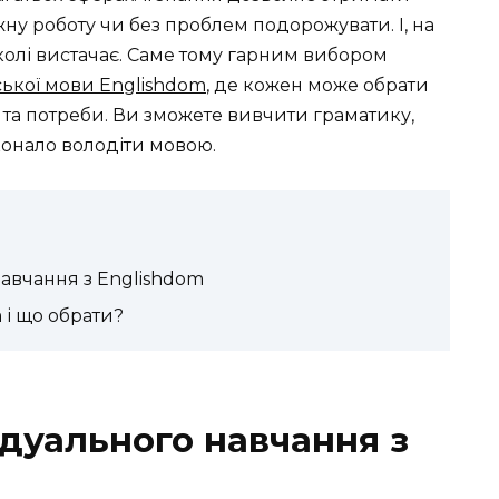
жну роботу чи без проблем подорожувати. І, на
колі вистачає. Саме тому гарним вибором
йської мови Englishdom
, де кожен може обрати
и та потреби. Ви зможете вивчити граматику,
конало володіти мовою.
авчання з Englishdom
 і що обрати?
ідуального навчання з