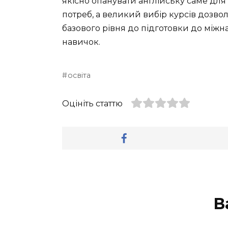
якісно опанувати англійську саме для
потреб, а великий вибір курсів дозволя
базового рівня до підготовки до міжн
навичок.
освіта
Оцініть статтю
В