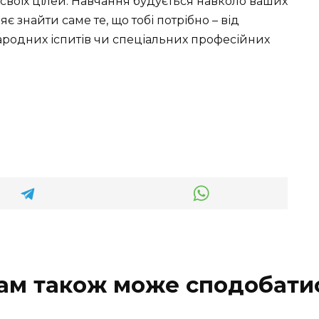
 своїх цілей. Навчання будується навколо ваших
є знайти саме те, що тобі потрібно – від
ародних іспитів чи спеціальних професійних
ам також може сподобати