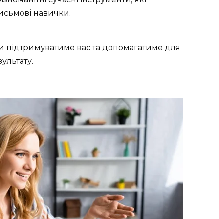
исьмові навички.
ди підтримуватиме вас та допомагатиме для
ультату.