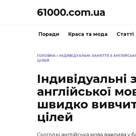
Перейти
61000.com.ua
до
вмісту
Поради
Краса та мода
Статті
ГОЛОВНА
»
ІНДИВІДУАЛЬНІ ЗАНЯТТЯ З АНГЛІЙСЬ
ЦІЛЕЙ
Індивідуальні 
англійської мо
швидко вивчит
цілей
Сьогодні англійська мова важлива у ба