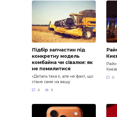
Підбір запчастин під
Рай
конкретну модель
Києв
комбайна чи сівалки: як
Райо
не помилитися
Києві
«Деталь така є, але не факт, що
0
стане саме на вашу
0
5