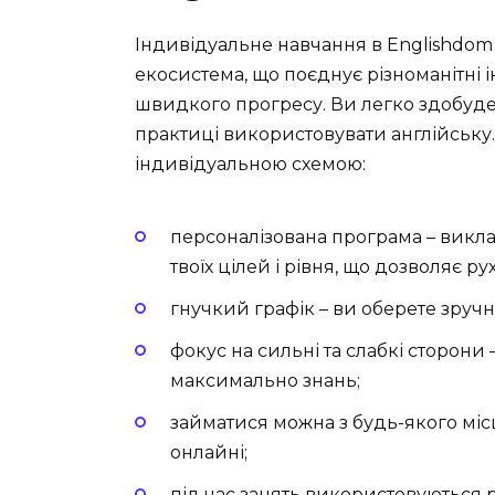
Індивідуальне навчання в Englishdom –
екосистема, що поєднує різноманітні
швидкого прогресу. Ви легко здобуде
практиці використовувати англійську
індивідуальною схемою:
персоналізована програма – викл
твоїх цілей і рівня, що дозволяє 
гнучкий графік – ви оберете зручни
фокус на сильні та слабкі сторони
максимально знань;
займатися можна з будь-якого міс
онлайні;
під час занять використовуються рі