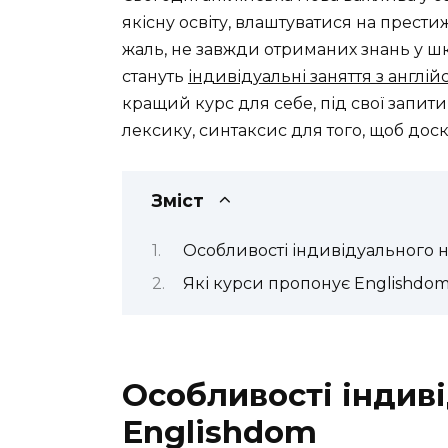
якісну освіту, влаштуватися на прести
жаль, не завжди отриманих знань у ш
стануть
індивідуальні заняття з англі
кращий курс для себе, під свої запит
лексику, синтаксис для того, щоб дос
Зміст
Особливості індивідуального н
Які курси пропонує Englishdom
Особливості індив
Englishdom