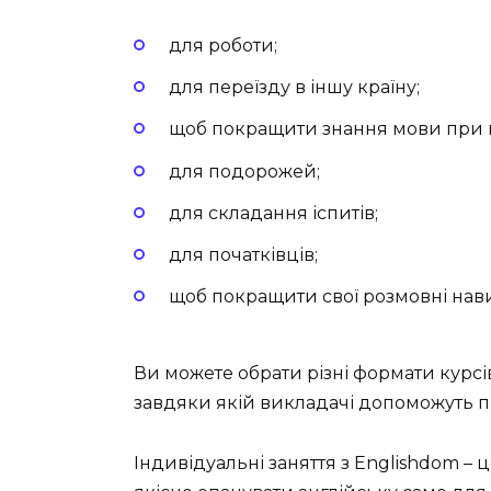
для роботи;
для переїзду в іншу країну;
щоб покращити знання мови при пе
для подорожей;
для складання іспитів;
для початківців;
щоб покращити свої розмовні нав
Ви можете обрати різні формати курсі
завдяки якій викладачі допоможуть пі
Індивідуальні заняття з Englishdom – 