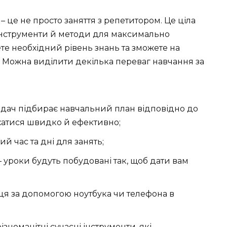
 це не просто заняття з репетитором. Це ціла
 інструменти й методи для максимально
те необхідний рівень знань та зможете на
. Можна виділити декілька переваг навчання за
адач підбирає навчальний план відповідно до
рухатися швидко й ефективно;
й час та дні для занять;
 – уроки будуть побудовані так, щоб дати вам
ця за допомогою ноутбука чи телефона в
зноманітні сучасні інструменти, які