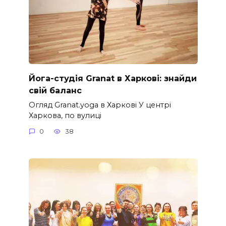
Йога-студія Granat в Харкові: знайди
свій баланс
Огляд Granat.yoga в Харкові У центрі
Харкова, по вулиці
0
38