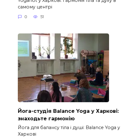
Yogahot у Харкові: Гармонія тіла та духу в
самому центрі
0
51
Йога-студія Balance Yoga у Харкові:
знаходьте гармонію
Йога для балансу тіла і душі: Balance Yoga у
Харкові