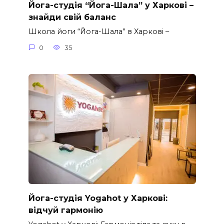
Йога-студія “Йога-Шала” у Харкові –
знайди свій баланс
Школа йоги “Йога-Шала” в Харкові –
0
35
Йога-студія Yogahot у Харкові:
відчуй гармонію