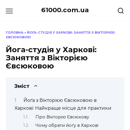
Перейти
61000.com.ua
до
вмісту
ГОЛОВНА
»
ЙОГА-СТУДІЯ У ХАРКОВІ: ЗАНЯТТЯ З ВІКТОРІЄЮ
ЄВСЮКОВОЮ
Йога-студія у Харкові:
Заняття з Вікторією
Євсюковою
Зміст
Йоґа з Вікторією Євсюковою в
Харкові: Найкраще місце для практики
Про Вікторію Євсюкову
Чому обрати йоґу в Харкові