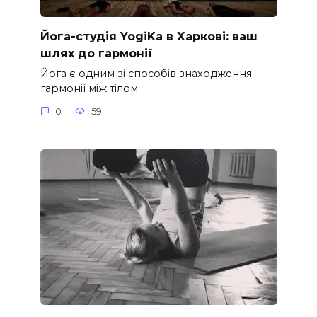
Йога-студія YogiKa в Харкові: ваш
шлях до гармонії
Йога є одним зі способів знаходження
гармонії між тілом
0
59