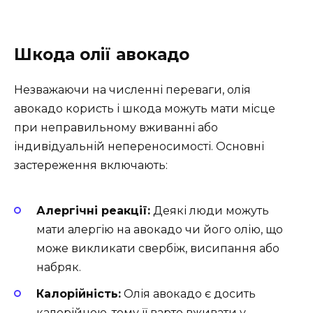
Шкода олії авокадо
Незважаючи на численні переваги, олія
авокадо користь і шкода можуть мати місце
при неправильному вживанні або
індивідуальній непереносимості. Основні
застереження включають:
Алергічні реакції:
Деякі люди можуть
мати алергію на авокадо чи його олію, що
може викликати свербіж, висипання або
набряк.
Калорійність:
Олія авокадо є досить
калорійною, тому її варто вживати у