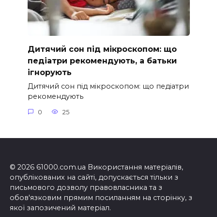
Дитячий сон під мікроскопом: що
педіатри рекомендують, а батьки
ігнорують
Дитячий сон під мікроскопом: що педіатри
рекомендують
0
25
© 2026 61000.com.ua Використання матеріалів,
опублікованих на сайті, допускається тільки з
письмового дозволу правовласника та з
обов'язковим прямим посиланням на сторінку, з
якої запозичений матеріал.