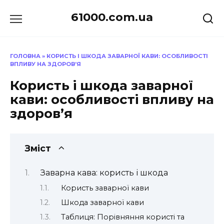
Перейти
61000.com.ua
до
вмісту
ГОЛОВНА
»
КОРИСТЬ І ШКОДА ЗАВАРНОЇ КАВИ: ОСОБЛИВОСТІ
ВПЛИВУ НА ЗДОРОВ’Я
Користь і шкода заварної
кави: особливості впливу на
здоров’я
Зміст
Заварна кава: користь і шкода
Користь заварної кави
Шкода заварної кави
Таблиця: Порівняння користі та