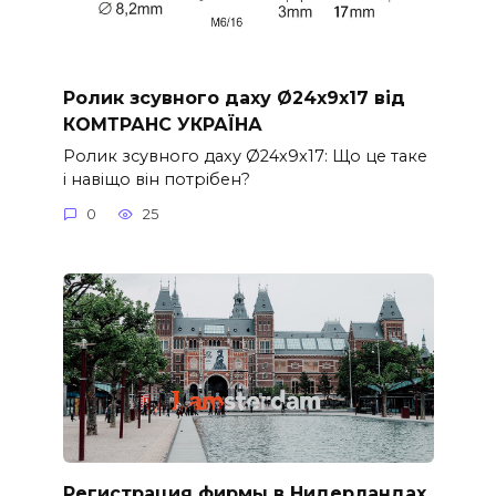
Ролик зсувного даху Ø24x9x17 від
КОМТРАНС УКРАЇНА
Ролик зсувного даху Ø24x9x17: Що це таке
і навіщо він потрібен?
0
25
Регистрация фирмы в Нидерландах