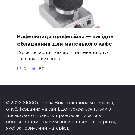
Вафельниця професійна — вигідне
обладнання для маленького кафе
Кожен власник кав’ярні чи невеликого
закладу швидкого
0
87
© 2026 61000.com.ua Використання матеріалів,
опублікованих на сайті, допускається тільки з
письмового дозволу правовласника та з
обов'язковим прямим посиланням на сторінку, з
якої запозичений матеріал.