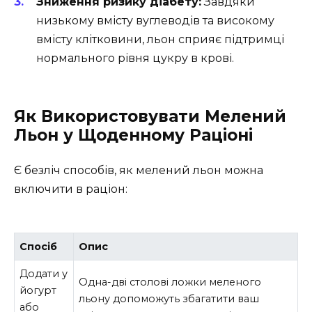
Зниження ризику діабету:
Завдяки
низькому вмісту вуглеводів та високому
вмісту клітковини, льон сприяє підтримці
нормального рівня цукру в крові.
Як Використовувати Мелений
Льон у Щоденному Раціоні
Є безліч способів, як мелений льон можна
включити в раціон:
Спосіб
Опис
Додати у
Одна-дві столові ложки меленого
йогурт
льону допоможуть збагатити ваш
або