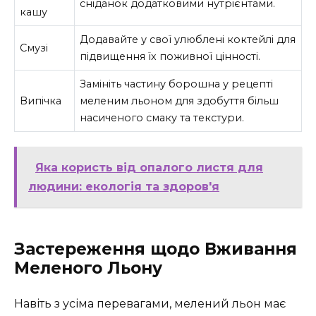
сніданок додатковими нутрієнтами.
кашу
Додавайте у свої улюблені коктейлі для
Смузі
підвищення їх поживної цінності.
Замініть частину борошна у рецепті
Випічка
меленим льоном для здобуття більш
насиченого смаку та текстури.
Яка користь від опалого листя для
людини: екологія та здоров'я
Застереження щодо Вживання
Меленого Льону
Навіть з усіма перевагами, мелений льон має