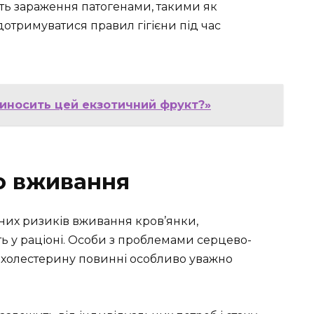
ь зараження патогенами, такими як
дотримуватися правил гігієни під час
риносить цей екзотичний фрукт?»
о вживання
них ризиків вживання кров’янки,
ть у раціоні. Особи з проблемами серцево-
 холестерину повинні особливо уважно