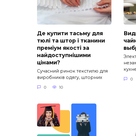
Де купити тасьму для
Вид
тюлі та штор і тканини
чай
преміум якості за
выб
найдоступнішими
Элек
цінами?
неза
кухне
Сучасний ринок текстилю для
виробників одягу, шторних
0
0
10