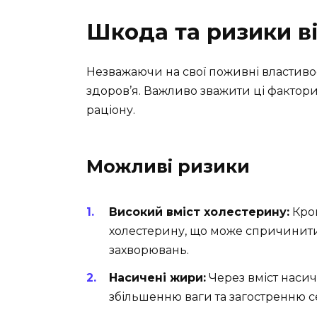
Шкода та ризики в
Незважаючи на свої поживні властивос
здоров’я. Важливо зважити ці фактор
раціону.
Можливі ризики
Високий вміст холестерину:
Кров
холестерину, що може спричинит
захворювань.
Насичені жири:
Через вміст наси
збільшенню ваги та загостренню 