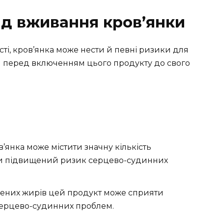
ід вживання кров’янки
ті, кров’янка може нести й певні ризики для
и перед включенням цього продукту до свого
’янка може містити значну кількість
и підвищений ризик серцево-судинних
чених жирів цей продукт може сприяти
серцево-судинних проблем.