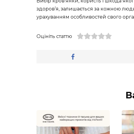
Вибір кров’янки, користь і шкода якої
здоров’я, залишається за кожною люд
урахуванням особливостей свого орга
Оцініть статтю
В