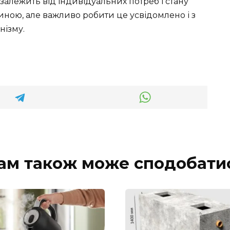
 залежить від індивідуальних потреб і стану
иною, але важливо робити це усвідомлено і з
нізму.
ам також може сподобати