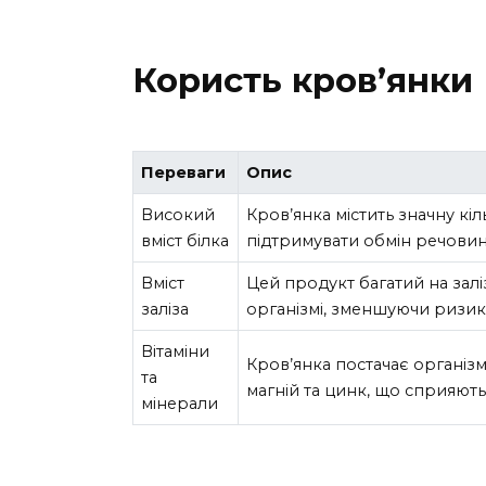
Користь кров’янки
Переваги
Опис
Високий
Кров’янка містить значну кіл
вміст білка
підтримувати обмін речовин
Вміст
Цей продукт багатий на зал
заліза
організмі, зменшуючи ризик
Вітаміни
Кров’янка постачає організ
та
магній та цинк, що сприяют
мінерали