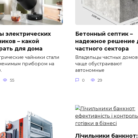
ы электрических
Бетонный септик –
ников – какой
надежное решение 
рать для дома
частного сектора
трические чайники стали
Владельцы частных домов
менимым прибором на
чаще обустраивают
.
автономные
55
0
29
Лічильники банкнот: