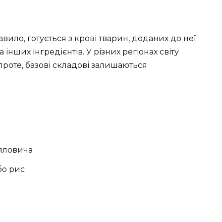
авило, готується з крові тварин, доданих до неї
а інших інгредієнтів. У різних регіонах світу
проте, базові складові залишаються
 яловича
бо рис