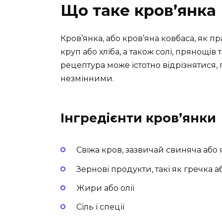
Що таке кров’янка
Кров’янка, або кров’яна ковбаса, як пр
круп або хліба, а також солі, прянощів т
рецептура може істотно відрізнятися, 
незмінними.
Інгредієнти кров’янки
Свіжа кров, зазвичай свиняча або
Зернові продукти, такі як гречка а
Жири або олії
Сіль і спеції