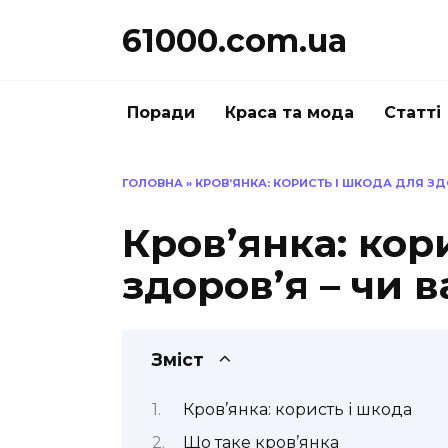
Перейти
61000.com.ua
до
вмісту
Поради
Краса та мода
Статті
ГОЛОВНА
»
КРОВ’ЯНКА: КОРИСТЬ І ШКОДА ДЛЯ ЗД
Кров’янка: кор
здоров’я – чи 
Зміст
Кров’янка: користь і шкода
Що таке кров’янка