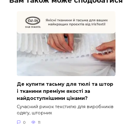
Вам також може сподобатися
Де купити тасьму для тюлі та штор
і тканини преміум якості за
найдоступнішими цінами?
Сучасний ринок текстилю для виробників
одягу, шторних
0
11