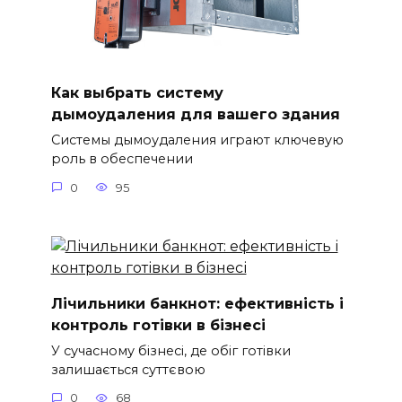
Как выбрать систему
дымоудаления для вашего здания
Системы дымоудаления играют ключевую
роль в обеспечении
0
95
Лічильники банкнот: ефективність і
контроль готівки в бізнесі
У сучасному бізнесі, де обіг готівки
залишається суттєвою
0
68