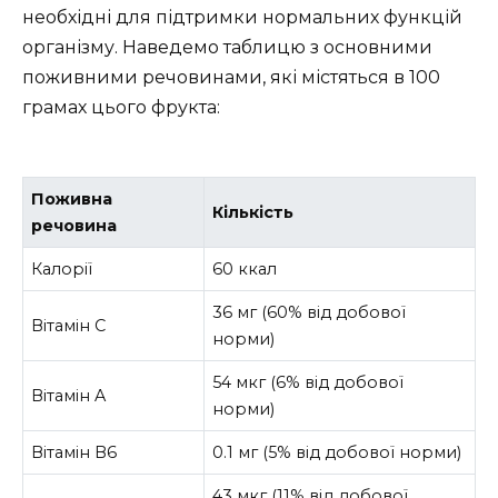
необхідні для підтримки нормальних функцій
організму. Наведемо таблицю з основними
поживними речовинами, які містяться в 100
грамах цього фрукта:
Поживна
Кількість
речовина
Калорії
60 ккал
36 мг (60% від добової
Вітамін C
норми)
54 мкг (6% від добової
Вітамін A
норми)
Вітамін B6
0.1 мг (5% від добової норми)
43 мкг (11% від добової