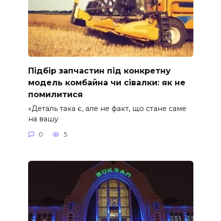
Підбір запчастин під конкретну
модель комбайна чи сівалки: як не
помилитися
«Деталь така є, але не факт, що стане саме
на вашу
0
5