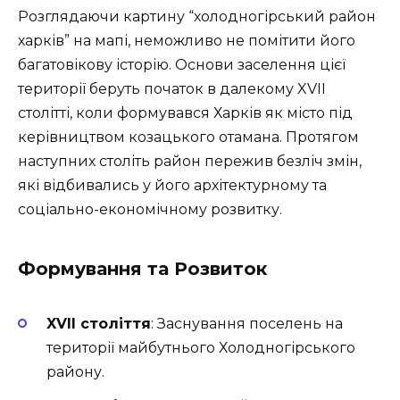
Розглядаючи картину “холодногірський район
харків” на мапі, неможливо не помітити його
багатовікову історію. Основи заселення цієї
території беруть початок в далекому XVII
столітті, коли формувався Харків як місто під
керівництвом козацького отамана. Протягом
наступних століть район пережив безліч змін,
які відбивались у його архітектурному та
соціально-економічному розвитку.
Формування та Розвиток
XVII століття
: Заснування поселень на
території майбутнього Холодногірського
району.