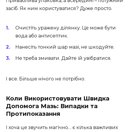
Приваблива упаковка, а всередині – потужний
засіб. Як ним користуватися? Дуже просто.
Очистіть уражену ділянку. Це може бути
вода або антисептик.
Нанесіть тонкий шар мазі, не шкодуйте.
Не треба змивати. Дайте їй увібратися.
І все. Більше нічого не потрібно.
Коли Використовувати Швидка
Допомога Мазь: Випадки та
Протипоказання
І хоча це звучить магічно… є кілька важливих