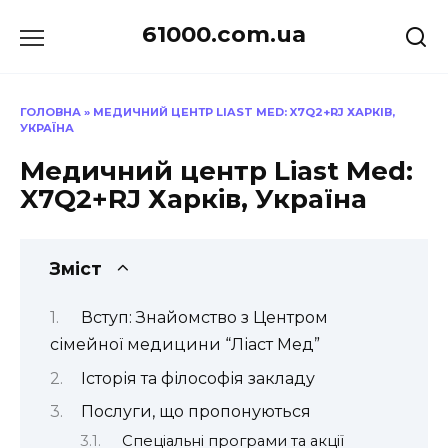
Перейти
61000.com.ua
до
вмісту
ГОЛОВНА
»
МЕДИЧНИЙ ЦЕНТР LIAST MED: X7Q2+RJ ХАРКІВ,
УКРАЇНА
Медичний центр Liast Med:
X7Q2+RJ Харків, Україна
Зміст
Вступ: Знайомство з Центром
сімейної медицини “Ліаст Мед”
Історія та філософія закладу
Послуги, що пропонуються
Спеціальні програми та акції