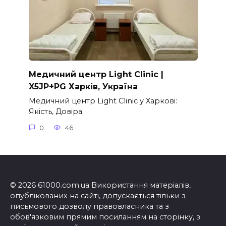
Медичний центр Light Clinic |
X5JP+PG Харків, Україна
Медичний центр Light Clinic у Харкові:
Якість, Довіра
0
46
© 2026 61000.com.ua Використання матеріалів,
опублікованих на сайті, допускається тільки з
письмового дозволу правовласника та з
обов'язковим прямим посиланням на сторінку, з