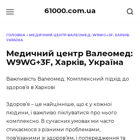
Перейти
61000.com.ua
до
вмісту
ГОЛОВНА
»
МЕДИЧНИЙ ЦЕНТР ВАЛЕОМЕД: W9WG+3F, ХАРКІВ,
УКРАЇНА
Медичний центр Валеомед:
W9WG+3F, Харків, Україна
Важливість Валеомед: Комплексний підхід до
здоров’я в Харкові
Здоров’я – це найцінніше, що є у кожної
людини, і важливо піклуватися про нього
комплексно. В сучасних умовах ми часто
стикаємося з різними проблемами,
пов’язаними зі здоров’ям, і попередження та