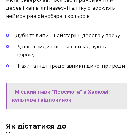
міста. Сквер славиться своїм різноманіттям
дерев і квітів, які навесні і влітку створюють
неймовірне різнобарв’я кольорів.
Дуби та липи – найстаріші дерева у парку.
Рідкісні види квітів, які висаджують
щороку.
Птахи та інші представники дикої природи.
Міський парк "Перемога" в Харкові:
культура і відпочинок
Як дістатися до