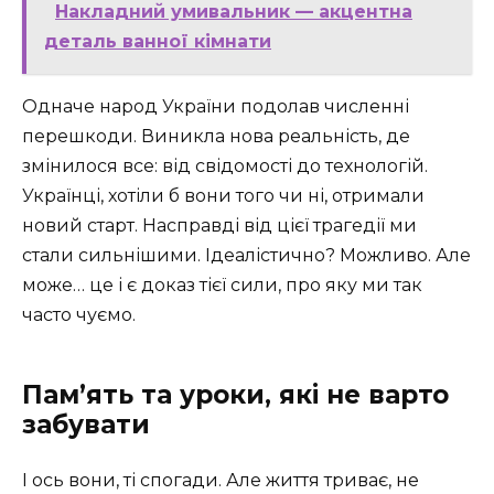
Накладний умивальник — акцентна
деталь ванної кімнати
Одначе народ України подолав численні
перешкоди. Виникла нова реальність, де
змінилося все: від свідомості до технологій.
Українці, хотіли б вони того чи ні, отримали
новий старт. Насправді від цієї трагедії ми
стали сильнішими. Ідеалістично? Можливо. Але
може… це і є доказ тієї сили, про яку ми так
часто чуємо.
Пам’ять та уроки, які не варто
забувати
І ось вони, ті спогади. Але життя триває, не