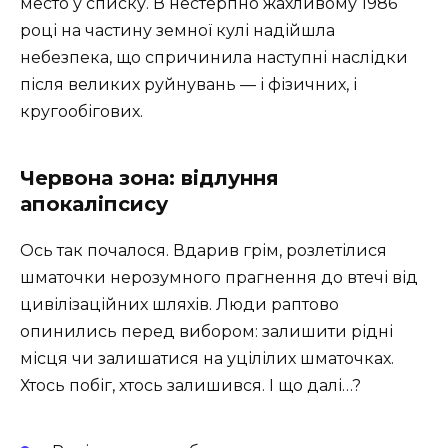
место у списку. В нестерпно жахливому 1986
році на частину земної кулі надійшла
небезпека, що спричинила наступні наслідки
після великих руйнувань — і фізичних, і
кругообігових.
Червона зона: відлуння
апокаліпсису
Ось так почалося. Вдарив грім, розлетілися
шматочки нерозумного прагнення до втечі від
цивілізаційних шляхів. Люди раптово
опинились перед вибором: залишити рідні
місця чи залишатися на уцілілих шматочках.
Хтось побіг, хтось залишився. І що далі…?