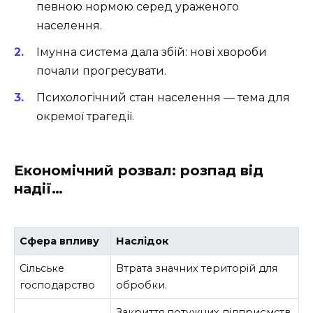
певною нормою серед ураженого
населення.
Імунна система дала збій: нові хвороби
почали прогресувати.
Психологічний стан населення — тема для
окремої трагедії.
Економічний розвал: розпад від
надії…
Сфера впливу
Наслідок
Сільське
Втрата значних територій для
господарство
обробки.
Закриття потужних підприємств.