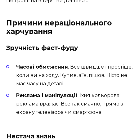
Це гроші на вітер! І не дешево…
Причини нераціонального
харчування
Зручність фаст-фуду
Часові обмеження
. Все швидше і простіше,
коли ви на ходу. Купив, з’їв, пішов. Ніхто не
має часу на деталі.
Реклама і маніпуляції
. Їхня кольорова
реклама вражає. Все так смачно, прямо з
екрану телевізора чи смартфона.
Нестача знань