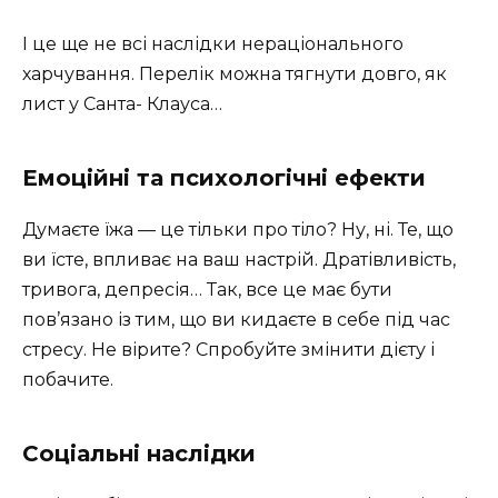
І це ще не всі наслідки нераціонального
харчування. Перелік можна тягнути довго, як
лист у Санта- Клауса…
Емоційні та психологічні ефекти
Думаєте їжа — це тільки про тіло? Ну, ні. Те, що
ви їсте, впливає на ваш настрій. Дратівливість,
тривога, депресія… Так, все це має бути
пов’язано із тим, що ви кидаєте в себе під час
стресу. Не вірите? Спробуйте змінити дієту і
побачите.
Соціальні наслідки