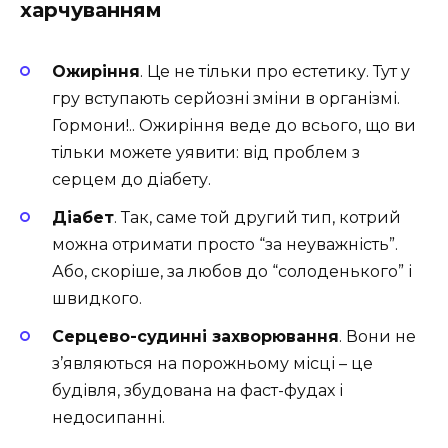
харчуванням
Ожиріння
. Це не тільки про естетику. Тут у
гру вступають серйозні зміни в організмі.
Гормони!.. Ожиріння веде до всього, що ви
тільки можете уявити: від проблем з
серцем до діабету.
Діабет
. Так, саме той другий тип, котрий
можна отримати просто “за неуважність”.
Або, скоріше, за любов до “солоденького” і
швидкого.
Серцево-судинні захворювання
. Вони не
з’являються на порожньому місці – це
будівля, збудована на фаст-фудах і
недосипанні.