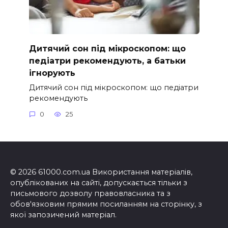
Дитячий сон під мікроскопом: що
педіатри рекомендують, а батьки
ігнорують
Дитячий сон під мікроскопом: що педіатри
рекомендують
0
25
© 2026 61000.com.ua Використання матеріалів,
опублікованих на сайті, допускається тільки з
письмового дозволу правовласника та з
обов'язковим прямим посиланням на сторінку, з
якої запозичений матеріал.