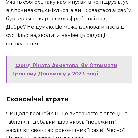
Уявіть собі ось таку картину: ви в колі друзів, усі
відпочивають, сміються, а ви… ховаєтеся зі своїм
бургером та картошкою фрі, бо всі на дієті.
Добре? Не думаю. Це може ізолювати нас від
суспільства, зводити нанівець радощі
спілкування.
Фонд Ріната Ахметова: Як Отримати
Грошову Допомогу у 2023 році
Економічні втрати
Як щодо грошей? Ті, що витрачаєте в аптеці на
таблетки і добавки, щоб якось “пережити”
наслідки своїх гастрономічних “гріхів”. Чесно?