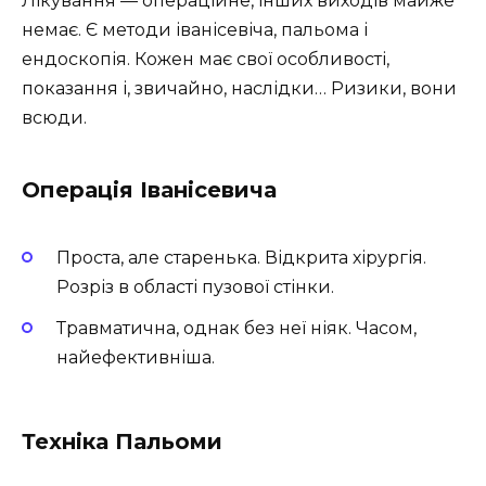
Лікування — операційне, інших виходів майже
немає. Є методи іванісевіча, пальома і
ендоскопія. Кожен має свої особливості,
показання і, звичайно, наслідки… Ризики, вони
всюди.
Операція Іванісевича
Проста, але старенька. Відкрита хірургія.
Розріз в області пузової стінки.
Травматична, однак без неї ніяк. Часом,
найефективніша.
Техніка Пальоми