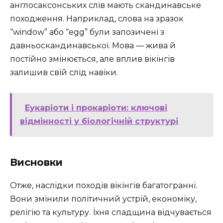
англосаксонських слів мають скандинавське
походження. Наприклад, слова на зразок
“window” або “egg” були запозичені з
давньоскандинавської. Мова — жива й
постійно змінюється, але вплив вікінгів
залишив свій слід навіки.
Еукаріоти і прокаріоти: ключові
відмінності у біологічній структурі
Висновки
Отже, наслідки походів вікінгів багатогранні.
Вони змінили політичний устрій, економіку,
релігію та культуру. Їхня спадщина відчувається