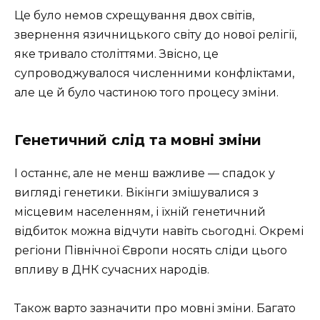
Це було немов схрещування двох світів,
звернення язичницького світу до нової релігії,
яке тривало століттями. Звісно, це
супроводжувалося численними конфліктами,
але це й було частиною того процесу зміни.
Генетичний слід та мовні зміни
І останнє, але не менш важливе — спадок у
вигляді генетики. Вікінги змішувалися з
місцевим населенням, і їхній генетичний
відбиток можна відчути навіть сьогодні. Окремі
регіони Північної Європи носять сліди цього
впливу в ДНК сучасних народів.
Також варто зазначити про мовні зміни. Багато