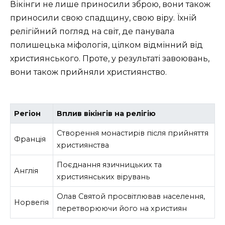
Вікінги не лише приносили зброю, вони також
приносили свою спадщину, свою віру. Їхній
релігійний погляд на світ, де панувала
полишецька міфологія, цілком відмінний від
християнського. Проте, у результаті завоювань,
вони також прийняли християнство.
Регіон
Вплив вікінгів на релігію
Створення монастирів після прийняття
Франція
християнства
Поєднання язичницьких та
Англія
християнських вірувань
Олав Святой просвітлював населення,
Норвегія
перетворюючи його на християн