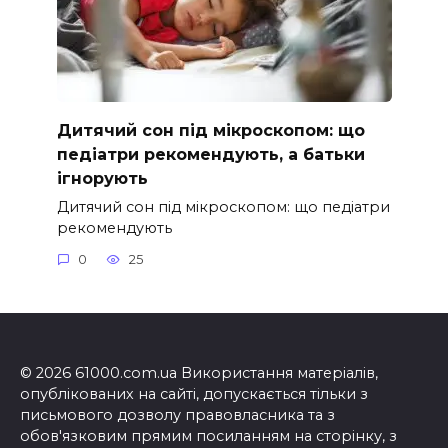
Дитячий сон під мікроскопом: що
педіатри рекомендують, а батьки
ігнорують
Дитячий сон під мікроскопом: що педіатри
рекомендують
0
25
© 2026 61000.com.ua Використання матеріалів,
опублікованих на сайті, допускається тільки з
письмового дозволу правовласника та з
обов'язковим прямим посиланням на сторінку, з