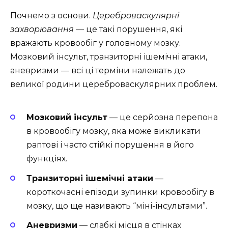
Почнемо з основи.
Цереброваскулярні
захворювання
— це такі порушення, які
вражають кровообіг у головному мозку.
Мозковий інсульт, транзиторні ішемічні атаки,
аневризми — всі ці терміни належать до
великої родини цереброваскулярних проблем.
Мозковий інсульт
— це серйозна перепона
в кровообігу мозку, яка може викликати
раптові і часто стійкі порушення в його
функціях.
Транзиторні ішемічні атаки
—
короткочасні епізоди зупинки кровообігу в
мозку, що ще називають “міні-інсультами”.
Аневризми
— слабкі місця в стінках