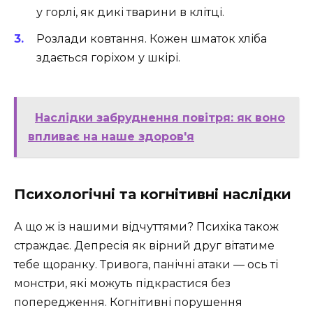
у горлі, як дикі тварини в клітці.
Розлади ковтання. Кожен шматок хліба
здається горіхом у шкірі.
Наслідки забруднення повітря: як воно
впливає на наше здоров'я
Психологічні та когнітивні наслідки
А що ж із нашими відчуттями? Психіка також
страждає. Депресія як вірний друг вітатиме
тебе щоранку. Тривога, панічні атаки — ось ті
монстри, які можуть підкрастися без
попередження. Когнітивні порушення