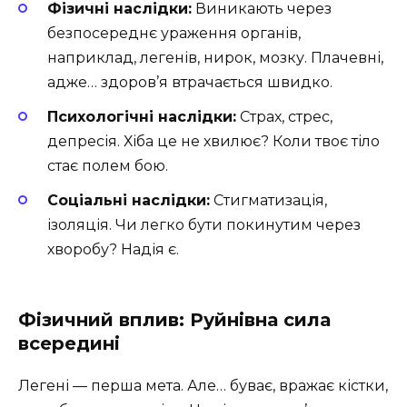
Фізичні наслідки:
Виникають через
безпосереднє ураження органів,
наприклад, легенів, нирок, мозку. Плачевні,
адже… здоров’я втрачається швидко.
Психологічні наслідки:
Страх, стрес,
депресія. Хіба це не хвилює? Коли твоє тіло
стає полем бою.
Соціальні наслідки:
Стигматизація,
ізоляція. Чи легко бути покинутим через
хворобу? Надія є.
Фізичний вплив: Руйнівна сила
всередині
Легені — перша мета. Але… буває, вражає кістки,