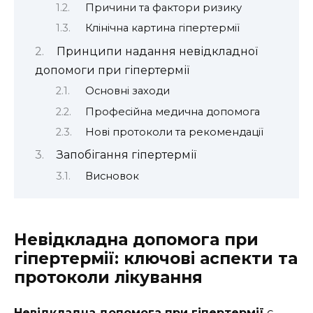
Причини та фактори ризику
Клінічна картина гіпертермії
Принципи надання невідкладної
допомоги при гіпертермії
Основні заходи
Професійна медична допомога
Нові протоколи та рекомендації
Запобігання гіпертермії
Висновок
Невідкладна допомога при
гіпертермії: ключові аспекти та
протоколи лікування
Невідкладна допомога при гіпертермії
є