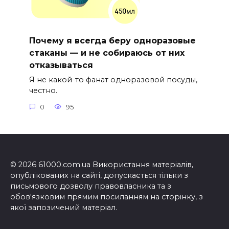
Почему я всегда беру одноразовые
стаканы — и не собираюсь от них
отказываться
Я не какой-то фанат одноразовой посуды,
честно.
0
95
© 2026 61000.com.ua Використання матеріалів,
опублікованих на сайті, допускається тільки з
письмового дозволу правовласника та з
обов'язковим прямим посиланням на сторінку, з
якої запозичений матеріал.