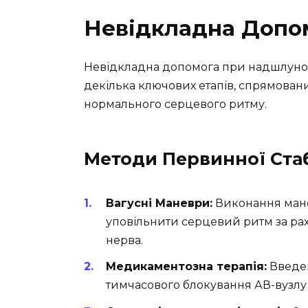
Невідкладна Допо
Невідкладна допомога при надшлуноч
декілька ключових етапів, спрямованих
нормального серцевого ритму.
Методи Первинної Стаб
Вагусні Маневри:
Виконання мане
уповільнити серцевий ритм за ра
нерва.
Медикаментозна терапія:
Введен
тимчасового блокування АВ-вузлу 