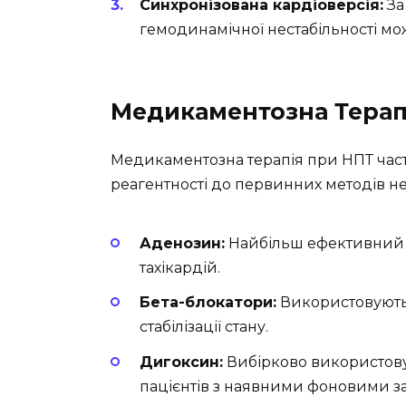
Синхронізована кардіоверсія:
За
гемодинамічної нестабільності мо
Медикаментозна Терап
Медикаментозна терапія при НПТ часто
реагентності до первинних методів н
Аденозин:
Найбільш ефективний п
тахікардій.
Бета-блокатори:
Використовують
стабілізації стану.
Дигоксин:
Вибірково використовує
пацієнтів з наявними фоновими 