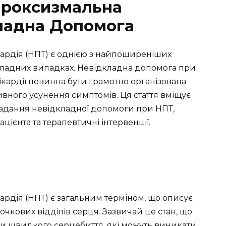
роксизмальна
кладна Допомога
ардія (НПТ) є однією з найпоширеніших
дкладних випадках. Невідкладна допомога при
кардії повинна бути грамотно організована
вного усунення симптомів. Ця стаття вміщує
надання невідкладної допомоги при НПТ,
цієнта та терапевтичні інтервенції.
рдія (НПТ) є загальним терміном, що описує
очкових відділів серця. Зазвичай це стан, що
и швидкого серцебиття, які можуть виникати