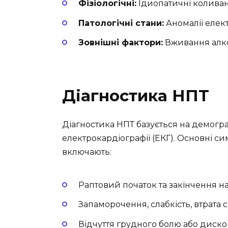
Фізіологічні:
Ідиопатичні коливанн
Патологічні стани:
Аномалії елек
Зовнішні фактори:
Вживання алког
Діагностика НПТ
Діагностика НПТ базується на демогра
електрокардіографії (ЕКГ). Основні си
включають:
Раптовий початок та закінчення н
Запаморочення, слабкість, втрата 
Відчуття грудного болю або диско