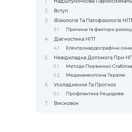
Надшлуночкова Пароксизмальн
Вступ
Фізіологія Та Патофізіологія НП
Причини та фактори ризику
Діагностика НПТ
Електрокардіографічні озна
Невідкладна Допомога При Н
Методи Первинної Стабіліза
Медикаментозна Терапія
Ускладнення Та Прогноз
Профілактика Рецидивів
Висновок