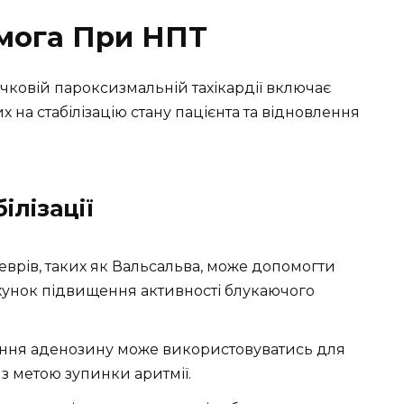
мога При НПТ
ковій пароксизмальній тахікардії включає
 на стабілізацію стану пацієнта та відновлення
ілізації
врів, таких як Вальсальва, може допомогти
хунок підвищення активності блукаючого
ня аденозину може використовуватись для
з метою зупинки аритмії.