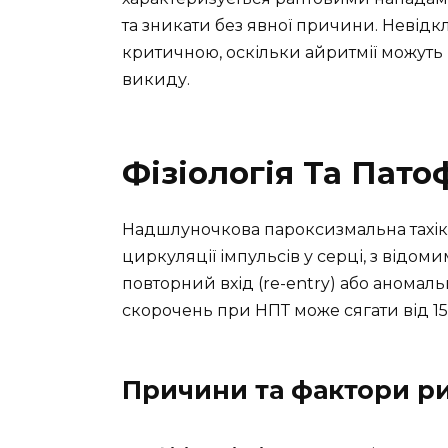
та зникати без явної причини. Невід
критичною, оскільки айритмії можуть
викиду.
Фізіологія Та Пато
Надшлуночкова пароксизмальна тахік
циркуляції імпульсів у серці, з відом
повторний вхід (re-entry) або аномал
скорочень при НПТ може сягати від 15
Причини та фактори р