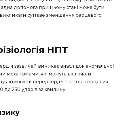
кладна допомога при цьому стані може бути
 викликати суттєве зменшення серцевого
фізіологія НПТ
ардія зазвичай виникає внаслідок аномальної
ими механізмами, які можуть включати
ьну активність передсердь. Частота серцевих
0 до 250 ударів за хвилину.
изику