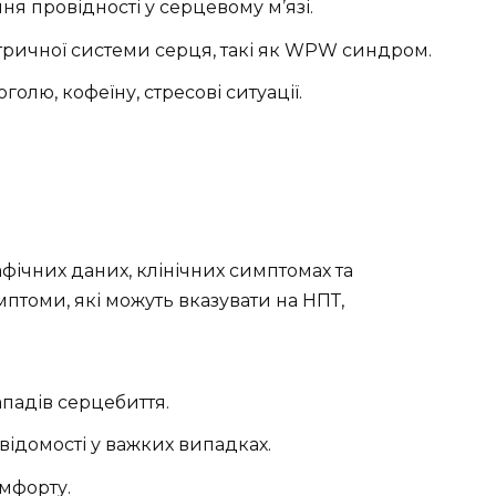
я провідності у серцевому м’язі.
тричної системи серця, такі як WPW синдром.
олю, кофеїну, стресові ситуації.
фічних даних, клінічних симптомах та
мптоми, які можуть вказувати на НПТ,
ападів серцебиття.
свідомості у важких випадках.
мфорту.