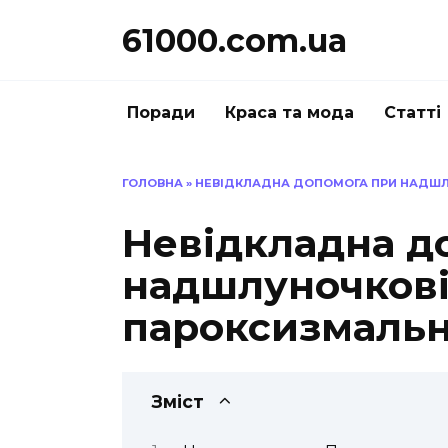
Перейти
61000.com.ua
до
вмісту
Поради
Краса та мода
Статті
ГОЛОВНА
»
НЕВІДКЛАДНА ДОПОМОГА ПРИ НАДШЛУ
Невідкладна д
надшлуночков
пароксизмальні
Зміст