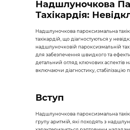
Надшлуночкова Па
Тахікардія: Невід
Надшлуночкова пароксизмальна тахік
тахікардій, що діагностуються у неві
надшлуночковій пароксизмальній тахі
для забезпечення швидкого та ефекти
детальний огляд ключових аспектів 
включаючи діагностику, стабілізацію па
Вступ
Надшлуночкова пароксизмальна тахіка
групу аритмій, які походять з надшлун
характеризується раптовими нападам