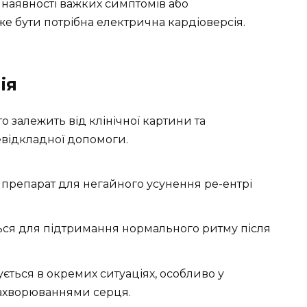
 наявності важких симптомів або
же бути потрібна електрична кардіоверсія.
ія
 залежить від клінічної картини та
евідкладної допомоги.
репарат для негайного усунення ре-ентрі
ся для підтримання нормального ритму після
ться в окремих ситуаціях, особливо у
захворюваннями серця.