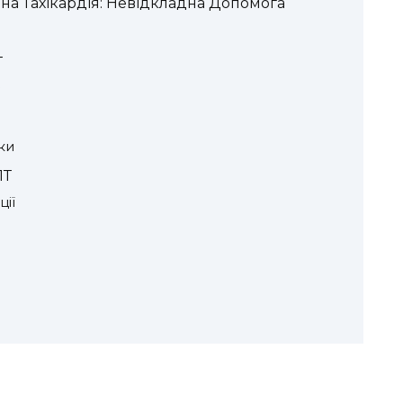
а Тахікардія: Невідкладна Допомога
Т
ки
ПТ
ції