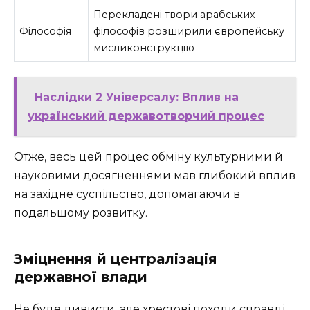
Перекладені твори арабських
Філософія
філософів розширили європейську
мисликонструкцію
Наслідки 2 Універсалу: Вплив на
український державотворчий процес
Отже, весь цей процес обміну культурними й
науковими досягненнями мав глибокий вплив
на західне суспільство, допомагаючи в
подальшому розвитку.
Зміцнення й централізація
державної влади
Не буде дивисти, але хрестові походи справді