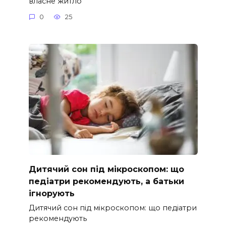
власне житло
0
25
Дитячий сон під мікроскопом: що
педіатри рекомендують, а батьки
ігнорують
Дитячий сон під мікроскопом: що педіатри
рекомендують