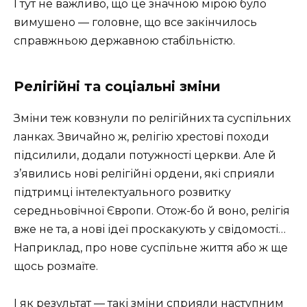
І тут не важливо, що це значною мірою було
вимушено — головне, що все закінчилось
справжньою державною стабільністю.
Релігійні та соціальні зміни
Зміни теж ковзнули по релігійних та суспільних
ланках. Звичайно ж, релігію хрестові походи
підсилили, додали потужності церкви. Але й
з’явились нові релігійні ордени, які сприяли
підтримці інтелектуального розвитку
середньовічної Європи. Отож-бо й воно, релігія
вже не та, а нові ідеї проскакують у свідомості…
Наприклад, про нове суспільне життя або ж ще
щось розмаїте.
І як результат — такі зміни сприяли наступним