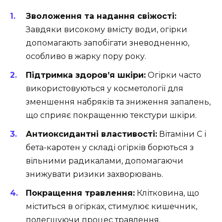
Зволоження та надання свіжості:
Завдяки високому вмісту води, огірки
допомагають запобігати зневодненню,
особливо в жарку пору року.
Підтримка здоров’я шкіри:
Огірки часто
використовуються у косметології для
зменшення набряків та зниження запалень,
що сприяє покращенню текстури шкіри.
Антиоксидантні властивості:
Вітаміни С і
бета-каротен у складі огірків борються з
вільними радикалами, допомагаючи
знижувати ризики захворювань.
Покращення травлення:
Клітковина, що
міститься в огірках, стимулює кишечник,
полегшуючи процес травлення.