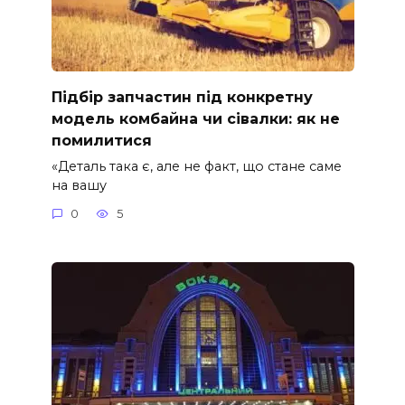
Підбір запчастин під конкретну
модель комбайна чи сівалки: як не
помилитися
«Деталь така є, але не факт, що стане саме
на вашу
0
5