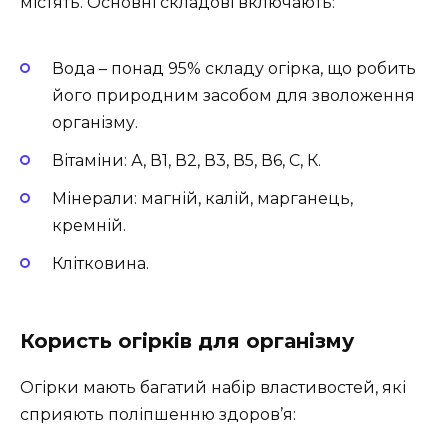
містять. Основні складові включають:
Вода – понад 95% складу огірка, що робить
його природним засобом для зволоження
організму.
Вітаміни: А, В1, В2, В3, В5, В6, С, К.
Мінерали: магній, калій, марганець,
кремній.
Клітковина.
Користь огірків для організму
Огірки мають багатий набір властивостей, які
сприяють поліпшенню здоров’я: