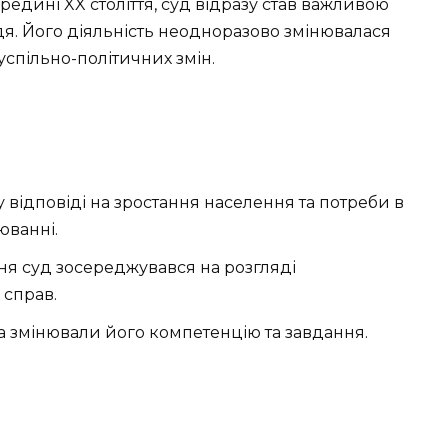
редині XX століття, суд відразу став важливою
я. Його діяльність неодноразово змінювалася
спільно-політичних змін.
у відповіді на зростання населення та потреби в
юванні.
ня суд зосереджувався на розгляді
 справ.
а змінювали його компетенцію та завдання.