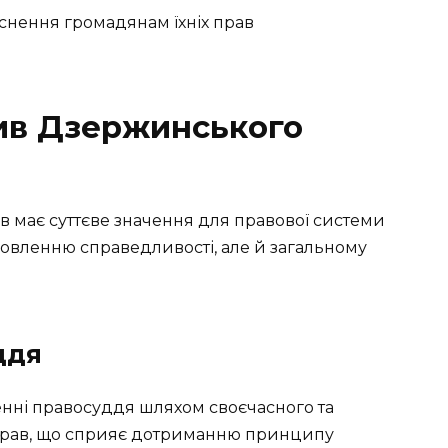
яснення громадянам їхніх прав
ив Дзержинського
 має суттєве значення для правової системи
новленню справедливості, але й загальному
ддя
енні правосуддя шляхом своєчасного та
прав, що сприяє дотриманню принципу