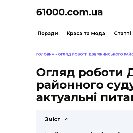
Перейти
61000.com.ua
до
вмісту
Поради
Краса та мода
Статті
ГОЛОВНА
»
ОГЛЯД РОБОТИ ДЗЕРЖИНСЬКОГО РАЙОН
Огляд роботи 
районного суду
актуальні пита
Зміст