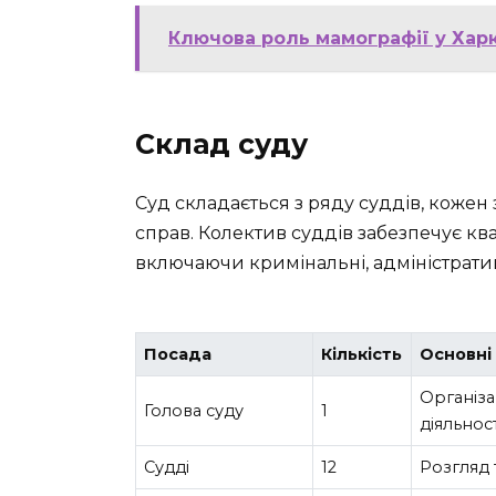
Ключова роль мамографії у Харк
Склад суду
Суд складається з ряду суддів, кожен 
справ. Колектив суддів забезпечує кв
включаючи кримінальні, адміністратив
Посада
Кількість
Основні
Організа
Голова суду
1
діяльност
Судді
12
Розгляд 