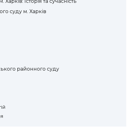
арків: Історія та сучасність
го суду м. Харків
ького районного суду
гій
ія