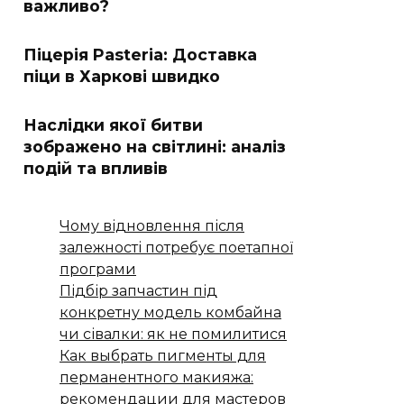
важливо?
Піцерія Pasteria: Доставка
піци в Харкові швидко
Наслідки якої битви
зображено на світлині: аналіз
подій та впливів
Чому відновлення після
залежності потребує поетапної
програми
Підбір запчастин під
конкретну модель комбайна
чи сівалки: як не помилитися
Как выбрать пигменты для
перманентного макияжа:
рекомендации для мастеров