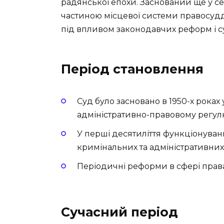
радянської епохи. Заснований ще у се
частиною місцевої системи правосудд
під впливом законодавчих реформ і су
Період становлення
Суд було засновано в 1950-х роках 
адміністративно-правовому регул
У перші десятиліття функціонуван
кримінальних та адміністративних
Періодичні реформи в сфері прав
Сучасний період