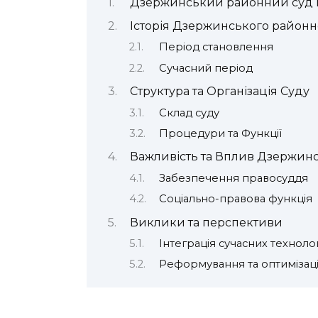
Дзержинський районний суд м. Х
Історія Дзержинського районно
Період становлення
Сучасний період
Структура та Організація Суду
Склад суду
Процедури та Функції
Важливість та Вплив Дзержинс
Забезпечення правосуддя
Соціально-правова функція
Виклики та перспективи
Інтеграція сучасних техноло
Реформування та оптимізац