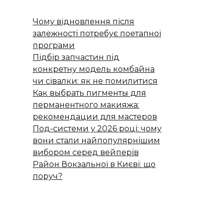
Чому відновлення після
залежності потребує поетапної
програми
Підбір запчастин під
конкретну модель комбайна
чи сівалки: як не помилитися
Как выбрать пигменты для
перманентного макияжа:
рекомендации для мастеров
Под-системи у 2026 році: чому
вони стали найпопулярнішим
вибором серед вейперів
Район Вокзальної в Києві: що
поруч?