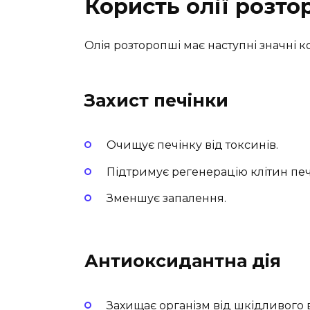
Користь олії розто
Олія розторопші має наступні значні к
Захист печінки
Очищує печінку від токсинів.
Підтримує регенерацію клітин печ
Зменшує запалення.
Антиоксидантна дія
Захищає організм від шкідливого 