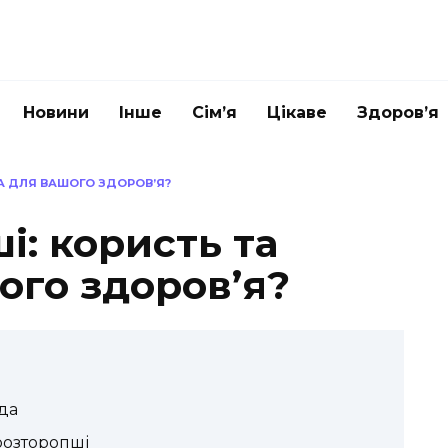
Новини
Інше
Сім’я
Цікаве
Здоров’я
А ДЛЯ ВАШОГО ЗДОРОВ’Я?
і: користь та
ого здоров’я?
да
розторопші