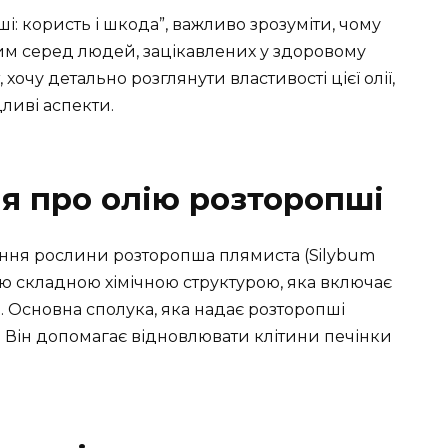
і: користь і шкода”, важливо зрозуміти, чому
им серед людей, зацікавлених у здоровому
т, хочу детально розглянути властивості цієї олії,
дливі аспекти.
я про олію розторопші
сіння рослини розторопша плямиста (Silybum
ю складною хімічною структурою, яка включає
и. Основна сполука, яка надає розторопші
н. Він допомагає відновлювати клітини печінки