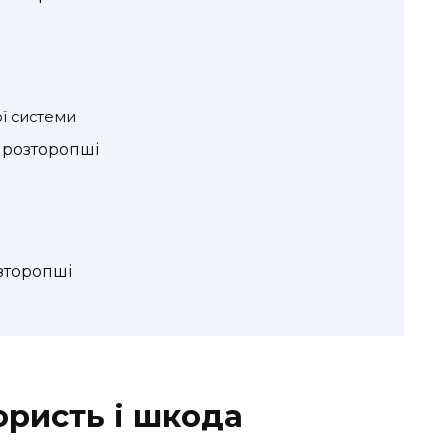
ї системи
ї розторопші
зторопші
ористь і шкода