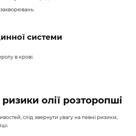
 захворювань.
динної системи
ролу в крові.
 ризики олії розторопші
востей, слід звернути увагу на певні ризики,
пші.