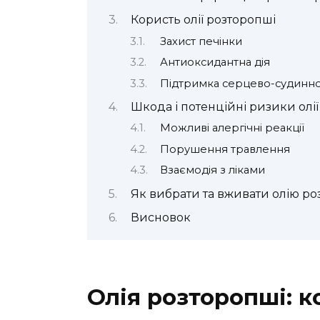
Користь олії розторопші
Захист печінки
Антиоксидантна дія
Підтримка серцево-судинно
Шкода і потенційні ризики олі
Можливі алергічні реакції
Порушення травлення
Взаємодія з ліками
Як вибрати та вживати олію ро
Висновок
Олія розторопші: к