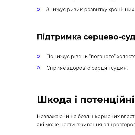
Знижує ризик розвитку хронічних
Підтримка серцево-су
Понижує рівень “поганого” холесте
Сприяє здоров’ю серця і судин.
Шкода і потенційні
Незважаючи на безліч корисних власти
які може нести вживання олії розторо