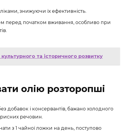
ліками, знижуючи їх ефективність.
рем перед початком вживання, особливо при
ів.
 культурного та історичного розвитку
вати олію розторопші
ез добавок і консервантів, бажано холодного
орисних речовин.
ти з 1 чайної ложки на день, поступово