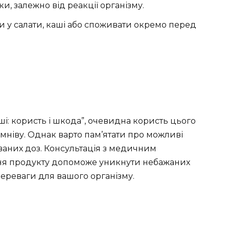
и, залежно від реакції організму.
 у салати, каші або споживати окремо перед
ші: користь і шкода”, очевидна користь цього
мніву. Однак варто пам’ятати про можливі
аних доз. Консультація з медичним
ня продукту допоможе уникнути небажаних
переваги для вашого організму.