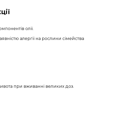
ції
мпонентів олії.
аявністю алергії на рослини сімейства
живота при вживанні великих доз.