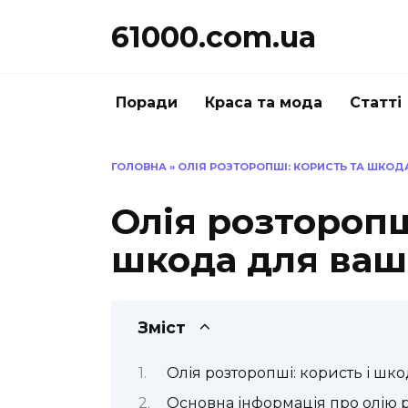
Перейти
61000.com.ua
до
вмісту
Поради
Краса та мода
Статті
ГОЛОВНА
»
ОЛІЯ РОЗТОРОПШІ: КОРИСТЬ ТА ШКОД
Олія розторопш
шкода для ваш
Зміст
Олія розторопші: користь і шко
Основна інформація про олію 