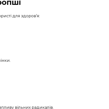
ропші
ористі для здоров’я:
інки.
впливу вільних радикалів.