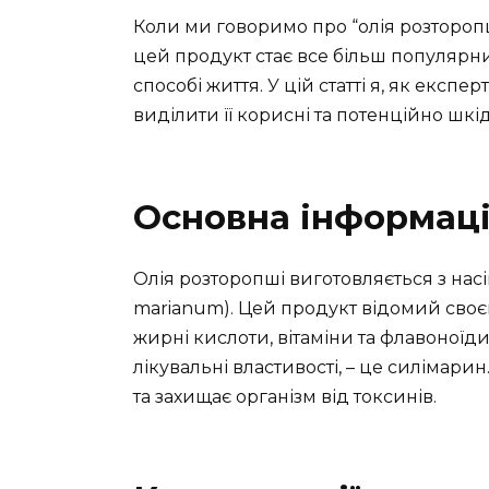
Коли ми говоримо про “олія розторопш
цей продукт стає все більш популярн
способі життя. У цій статті я, як експер
виділити її корисні та потенційно шкі
Основна інформаці
Олія розторопші виготовляється з на
marianum). Цей продукт відомий своє
жирні кислоти, вітаміни та флавоноїд
лікувальні властивості, – це силімари
та захищає організм від токсинів.