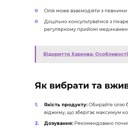
Олія може взаємодіяти з певними 
Доцільно консультуватися з ліка
регулярному прийомі медикамент
Відкриття Харкова: Особливості
Як вибрати та вжи
Якість продукту:
Обирайте олію б
віджиму, що зберігає максимум к
Дозування:
Рекомендовано почина