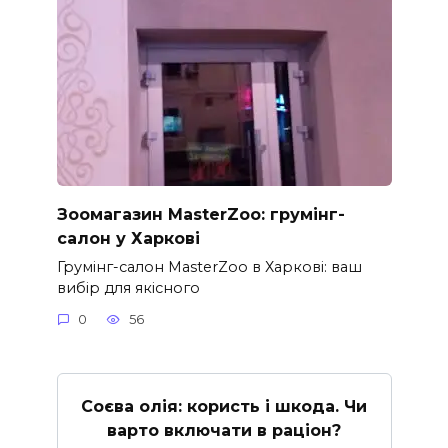
Зоомагазин MasterZoo: грумінг-
салон у Харкові
Грумінг-салон MasterZoo в Харкові: ваш
вибір для якісного
0
56
Соєва олія: користь і шкода. Чи
варто включати в раціон?