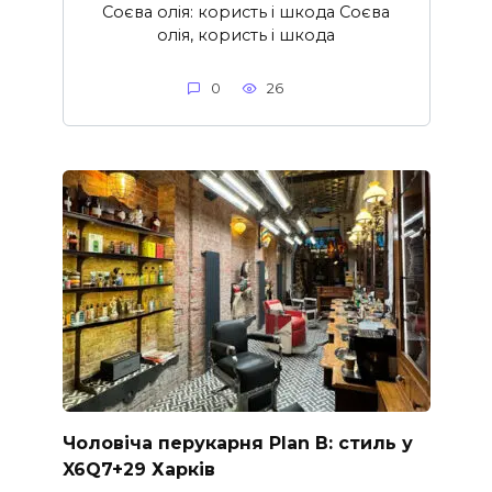
Соєва олія: користь і шкода Соєва
олія, користь і шкода
0
26
Чоловіча перукарня Plan B: стиль у
X6Q7+29 Харків