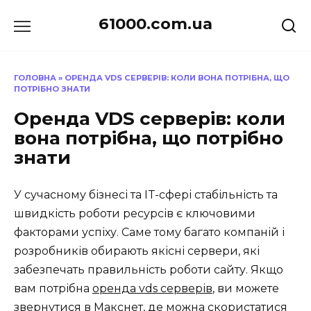
Перейти
61000.com.ua
до
вмісту
ГОЛОВНА
»
ОРЕНДА VDS СЕРВЕРІВ: КОЛИ ВОНА ПОТРІБНА, ЩО
ПОТРІБНО ЗНАТИ
Оренда VDS серверів: коли
вона потрібна, що потрібно
знати
У сучасному бізнесі та IT-сфері стабільність та
швидкість роботи ресурсів є ключовими
факторами успіху. Саме тому багато компаній і
розробників обирають якісні сервери, які
забезпечать правильність роботи сайту. Якщо
вам потрібна
оренда vds серверів
, ви можете
звернутися в Макснет, де можна скористатися